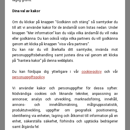
Dina val av kakor
Om du klickar på knappen “Godkänn och stäng” så samtycker du
till att vi använder kakor för de ändamål som listas nedan. Under
knappen “Mer information” kan du välja vilka ändamål du vill neka
eller godkänna. Du kan också välja vilka partners du vill godkänna
genom att klicka på knappen “visa våra partners”.
Du kan när du vill återkalla ditt samtycke, invända mot
personuppgiftsbehandling samt justera dina val genom att klicka
på “hantera kakor” på denna webbplats.
Du kan fördjupa dig ytterligare i vår
cookie-policy
och vår
personuppgiftspolicy
.
Vi använder kakor och personuppgifter för dessa syften:
Nödvändiga cookies och liknande tekniker, anpassning av
annonser, analys och utveckling, marknadsföring, innehåll,
annons- och innehållsmätning, målgruppsstatistik,
produktutveckling, uppgifter om geografisk positionering,
identifiering via enheten, lagring och åtkomst till information på en
enhet, säkerställa säkerhet, förhindra och upptäcka bedrägerier
samt åtgärda fel.