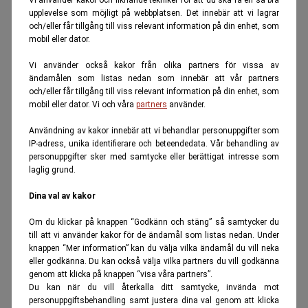
Vi använder kakor och liknande tekniker för att du ska få en så bra
upplevelse som möjligt på webbplatsen. Det innebär att vi lagrar
och/eller får tillgång till viss relevant information på din enhet, som
mobil eller dator.
Vi använder också kakor från olika partners för vissa av
ändamålen som listas nedan som innebär att vår partners
och/eller får tillgång till viss relevant information på din enhet, som
mobil eller dator. Vi och våra
partners
använder.
Användning av kakor innebär att vi behandlar personuppgifter som
IP-adress, unika identifierare och beteendedata. Vår behandling av
personuppgifter sker med samtycke eller berättigat intresse som
laglig grund.
Dina val av kakor
Om du klickar på knappen “Godkänn och stäng” så samtycker du
till att vi använder kakor för de ändamål som listas nedan. Under
knappen “Mer information” kan du välja vilka ändamål du vill neka
eller godkänna. Du kan också välja vilka partners du vill godkänna
genom att klicka på knappen “visa våra partners”.
Du kan när du vill återkalla ditt samtycke, invända mot
personuppgiftsbehandling samt justera dina val genom att klicka