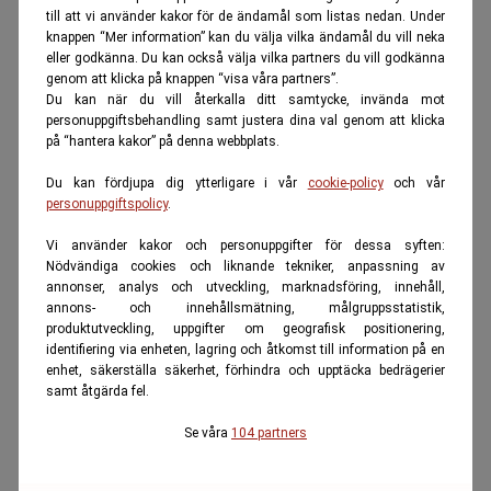
till att vi använder kakor för de ändamål som listas nedan. Under
knappen “Mer information” kan du välja vilka ändamål du vill neka
eller godkänna. Du kan också välja vilka partners du vill godkänna
genom att klicka på knappen “visa våra partners”.
Du kan när du vill återkalla ditt samtycke, invända mot
personuppgiftsbehandling samt justera dina val genom att klicka
på “hantera kakor” på denna webbplats.
Du kan fördjupa dig ytterligare i vår
cookie-policy
och vår
personuppgiftspolicy
.
Vi använder kakor och personuppgifter för dessa syften:
Nödvändiga cookies och liknande tekniker, anpassning av
annonser, analys och utveckling, marknadsföring, innehåll,
annons- och innehållsmätning, målgruppsstatistik,
produktutveckling, uppgifter om geografisk positionering,
identifiering via enheten, lagring och åtkomst till information på en
enhet, säkerställa säkerhet, förhindra och upptäcka bedrägerier
samt åtgärda fel.
Se våra
104 partners