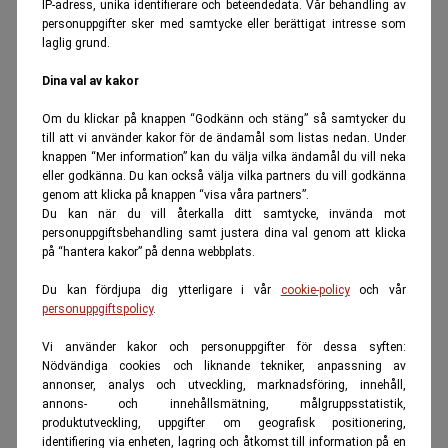
IP-adress, unika identifierare och beteendedata. Vår behandling av
personuppgifter sker med samtycke eller berättigat intresse som
laglig grund.
Dina val av kakor
Om du klickar på knappen “Godkänn och stäng” så samtycker du
till att vi använder kakor för de ändamål som listas nedan. Under
knappen “Mer information” kan du välja vilka ändamål du vill neka
eller godkänna. Du kan också välja vilka partners du vill godkänna
genom att klicka på knappen “visa våra partners”.
Du kan när du vill återkalla ditt samtycke, invända mot
personuppgiftsbehandling samt justera dina val genom att klicka
på “hantera kakor” på denna webbplats.
Du kan fördjupa dig ytterligare i vår
cookie-policy
och vår
personuppgiftspolicy
.
Vi använder kakor och personuppgifter för dessa syften:
Nödvändiga cookies och liknande tekniker, anpassning av
annonser, analys och utveckling, marknadsföring, innehåll,
annons- och innehållsmätning, målgruppsstatistik,
produktutveckling, uppgifter om geografisk positionering,
identifiering via enheten, lagring och åtkomst till information på en