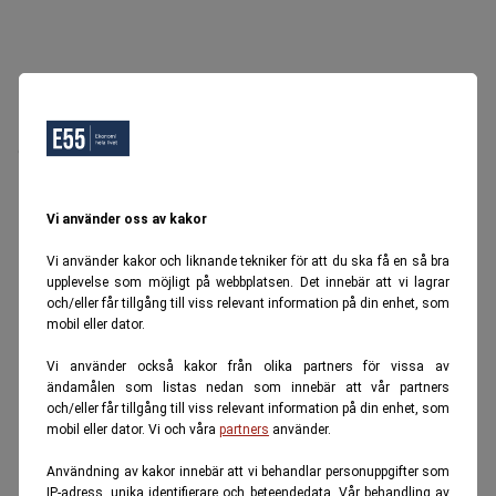
Oops, Ett fel inträffade.
Försök igen senare.
Tillbaka till startsidan
Vi använder oss av kakor
Vi använder kakor och liknande tekniker för att du ska få en så bra
upplevelse som möjligt på webbplatsen. Det innebär att vi lagrar
och/eller får tillgång till viss relevant information på din enhet, som
mobil eller dator.
Vi använder också kakor från olika partners för vissa av
ändamålen som listas nedan som innebär att vår partners
och/eller får tillgång till viss relevant information på din enhet, som
mobil eller dator. Vi och våra
partners
använder.
Användning av kakor innebär att vi behandlar personuppgifter som
IP-adress, unika identifierare och beteendedata. Vår behandling av