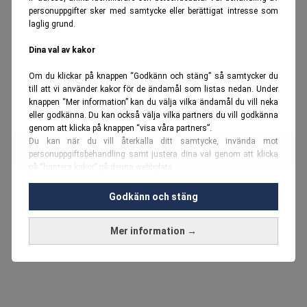
personuppgifter sker med samtycke eller berättigat intresse som
laglig grund.
Dina val av kakor
Om du klickar på knappen “Godkänn och stäng” så samtycker du
till att vi använder kakor för de ändamål som listas nedan. Under
knappen “Mer information” kan du välja vilka ändamål du vill neka
eller godkänna. Du kan också välja vilka partners du vill godkänna
genom att klicka på knappen “visa våra partners”.
Du kan när du vill återkalla ditt samtycke, invända mot
personuppgiftsbehandling samt justera dina val genom att klicka
på “hantera kakor” på denna webbplats.
Du kan fördjupa dig ytterligare i vår
cookie-policy
och vår
Godkänn och stäng
personuppgiftspolicy
.
Mer information →
Vi använder kakor och personuppgifter för dessa syften:
Nödvändiga cookies och liknande tekniker, anpassning av
annonser, analys och utveckling, marknadsföring, innehåll,
annons- och innehållsmätning, målgruppsstatistik,
produktutveckling, uppgifter om geografisk positionering,
identifiering via enheten, lagring och åtkomst till information på en