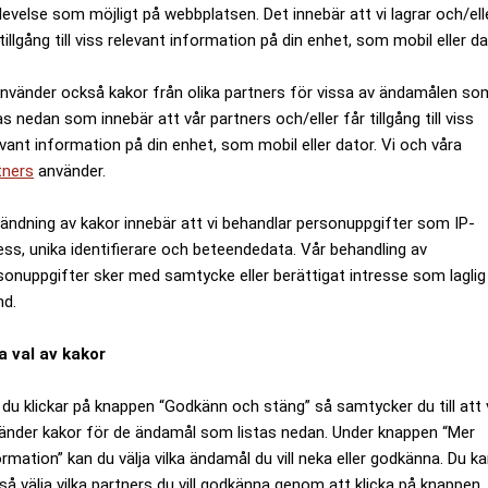
levelse som möjligt på webbplatsen. Det innebär att vi lagrar och/ell
tillgång till viss relevant information på din enhet, som mobil eller da
använder också kakor från olika partners för vissa av ändamålen so
as nedan som innebär att vår partners och/eller får tillgång till viss
evant information på din enhet, som mobil eller dator. Vi och våra
tners
använder.
ändning av kakor innebär att vi behandlar personuppgifter som IP-
ess, unika identifierare och beteendedata. Vår behandling av
sonuppgifter sker med samtycke eller berättigat intresse som laglig
nd.
a val av kakor
du klickar på knappen “Godkänn och stäng” så samtycker du till att 
änder kakor för de ändamål som listas nedan. Under knappen “Mer
ormation” kan du välja vilka ändamål du vill neka eller godkänna. Du k
så välja vilka partners du vill godkänna genom att klicka på knappen