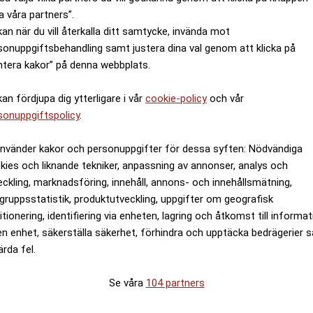
a våra partners”.
kan när du vill återkalla ditt samtycke, invända mot
sonuppgiftsbehandling samt justera dina val genom att klicka på
ntera kakor” på denna webbplats.
kan fördjupa dig ytterligare i vår
cookie-policy
och vår
sonuppgiftspolicy
.
använder kakor och personuppgifter för dessa syften: Nödvändiga
kies och liknande tekniker, anpassning av annonser, analys och
eckling, marknadsföring, innehåll, annons- och innehållsmätning,
gruppsstatistik, produktutveckling, uppgifter om geografisk
itionering, identifiering via enheten, lagring och åtkomst till informa
en enhet, säkerställa säkerhet, förhindra och upptäcka bedrägerier 
ärda fel.
Se våra
104 partners