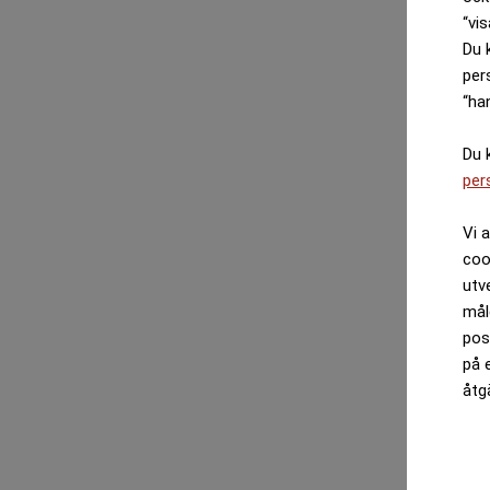
“vis
Du 
per
“ha
Du 
per
Vi 
coo
utv
mål
pos
på 
åtg