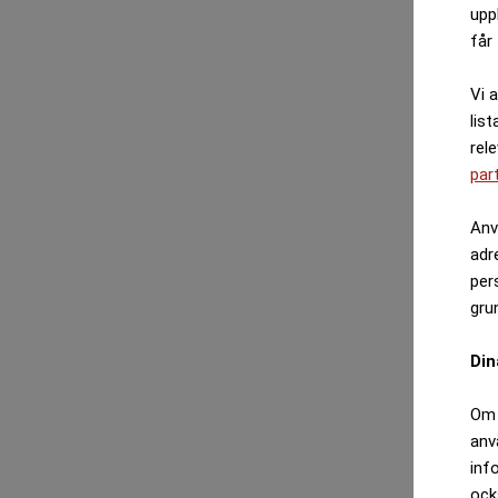
upp
får 
Vi 
list
rel
par
Anv
adr
per
gru
Din
Om 
anv
inf
ock