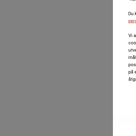
Du 
per
Vi 
coo
utv
mål
pos
på 
åtg