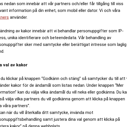
as nedan som innebär att vår partners och/eller får tillgång till viss
evant information på din enhet, som mobil eller dator. Vi och våra
tners
använder.
ändning av kakor innebär att vi behandlar personuppgifter som IP-
ess, unika identifierare och beteendedata. Vår behandling av
sonuppgifter sker med samtycke eller berättigat intresse som laglig
nd.
a val av kakor
du klickar på knappen “Godkänn och stäng” så samtycker du till att 
änder kakor för de ändamål som listas nedan. Under knappen “Mer
ormation” kan du välja vilka ändamål du vill neka eller godkänna. Du k
så välja vilka partners du vill godkänna genom att klicka på knappen
a våra partners”.
kan när du vill återkalla ditt samtycke, invända mot
sonuppgiftsbehandling samt justera dina val genom att klicka på
ntera kakor” på denna webbplats.