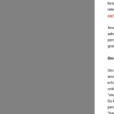
list
rel
par
Anv
adr
per
gru
Din
Om 
anv
inf
ock
“vis
Du 
per
“ha