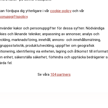
kan fördjupa dig ytterligare i vår
cookie-policy
och vår
sonuppgiftspolicy
.
använder kakor och personuppgifter för dessa syften: Nödvändiga
kies och liknande tekniker, anpassning av annonser, analys och
eckling, marknadsföring, innehåll, annons- och innehållsmätning,
gruppsstatistik, produktutveckling, uppgifter om geografisk
itionering, identifiering via enheten, lagring och åtkomst till informa
en enhet, säkerställa säkerhet, förhindra och upptäcka bedrägerier 
ärda fel.
Se våra
104 partners