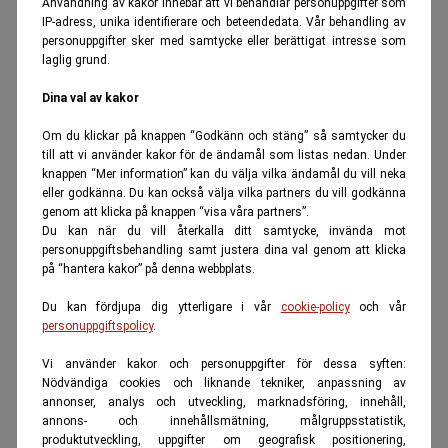
Användning av kakor innebär att vi behandlar personuppgifter som
IP-adress, unika identifierare och beteendedata. Vår behandling av
personuppgifter sker med samtycke eller berättigat intresse som
laglig grund.
Dina val av kakor
Om du klickar på knappen “Godkänn och stäng” så samtycker du
till att vi använder kakor för de ändamål som listas nedan. Under
knappen “Mer information” kan du välja vilka ändamål du vill neka
eller godkänna. Du kan också välja vilka partners du vill godkänna
genom att klicka på knappen “visa våra partners”.
Du kan när du vill återkalla ditt samtycke, invända mot
personuppgiftsbehandling samt justera dina val genom att klicka
på “hantera kakor” på denna webbplats.
Du kan fördjupa dig ytterligare i vår
cookie-policy
och vår
personuppgiftspolicy
.
Vi använder kakor och personuppgifter för dessa syften:
Nödvändiga cookies och liknande tekniker, anpassning av
annonser, analys och utveckling, marknadsföring, innehåll,
annons- och innehållsmätning, målgruppsstatistik,
produktutveckling, uppgifter om geografisk positionering,