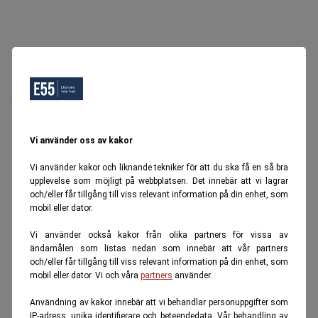
Oops, Ett fel inträffade.
Försök igen senare.
Tillbaka till startsidan
Vi använder oss av kakor
Vi använder kakor och liknande tekniker för att du ska få en så bra
upplevelse som möjligt på webbplatsen. Det innebär att vi lagrar
och/eller får tillgång till viss relevant information på din enhet, som
mobil eller dator.
Vi använder också kakor från olika partners för vissa av
ändamålen som listas nedan som innebär att vår partners
och/eller får tillgång till viss relevant information på din enhet, som
mobil eller dator. Vi och våra
partners
använder.
Användning av kakor innebär att vi behandlar personuppgifter som
IP-adress, unika identifierare och beteendedata. Vår behandling av