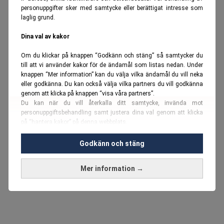
personuppgifter sker med samtycke eller berättigat intresse som
laglig grund.
Dina val av kakor
Om du klickar på knappen “Godkänn och stäng” så samtycker du
till att vi använder kakor för de ändamål som listas nedan. Under
knappen “Mer information” kan du välja vilka ändamål du vill neka
eller godkänna. Du kan också välja vilka partners du vill godkänna
genom att klicka på knappen “visa våra partners”.
Du kan när du vill återkalla ditt samtycke, invända mot
personuppgiftsbehandling samt justera dina val genom att klicka
på “hantera kakor” på denna webbplats.
Du kan fördjupa dig ytterligare i vår
cookie-policy
och vår
Godkänn och stäng
personuppgiftspolicy
.
Mer information →
Vi använder kakor och personuppgifter för dessa syften:
Nödvändiga cookies och liknande tekniker, anpassning av
annonser, analys och utveckling, marknadsföring, innehåll,
annons- och innehållsmätning, målgruppsstatistik,
produktutveckling, uppgifter om geografisk positionering,
identifiering via enheten, lagring och åtkomst till information på en