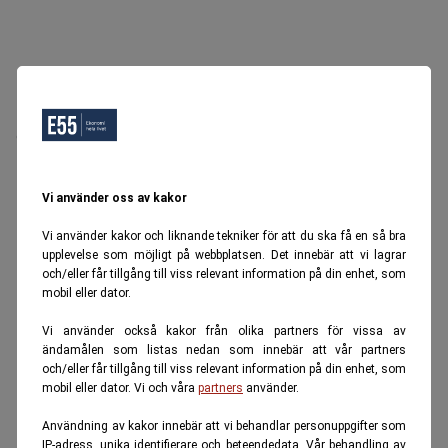
Oops, Ett fel inträffade.
Försök igen senare.
Tillbaka till startsidan
Vi använder oss av kakor
Vi använder kakor och liknande tekniker för att du ska få en så bra
upplevelse som möjligt på webbplatsen. Det innebär att vi lagrar
och/eller får tillgång till viss relevant information på din enhet, som
mobil eller dator.
Vi använder också kakor från olika partners för vissa av
ändamålen som listas nedan som innebär att vår partners
och/eller får tillgång till viss relevant information på din enhet, som
mobil eller dator. Vi och våra
partners
använder.
Användning av kakor innebär att vi behandlar personuppgifter som
IP-adress, unika identifierare och beteendedata. Vår behandling av