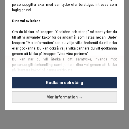
personuppgifter sker med samtycke eller berättigat intresse som
laglig grund.
Dina val av kakor
Om du klickar på knappen “Godkänn och stäng” så samtycker du
till att vi använder kakor för de ändamål som listas nedan. Under
knappen “Mer information” kan du välja vilka ändamål du vill neka
eller godkänna. Du kan också välja vilka partners du vill godkänna
genom att klicka på knappen “visa våra partners”.
Du kan när du vill återkalla ditt samtycke, invända mot
personuppgiftsbehandling samt justera dina val genom att klicka
på “hantera kakor” på denna webbplats.
Du kan fördjupa dig ytterligare i vår
cookie-policy
och vår
Godkänn och stäng
personuppgiftspolicy
.
Mer information →
Vi använder kakor och personuppgifter för dessa syften:
Nödvändiga cookies och liknande tekniker, anpassning av
annonser, analys och utveckling, marknadsföring, innehåll,
annons- och innehållsmätning, målgruppsstatistik,
produktutveckling, uppgifter om geografisk positionering,
identifiering via enheten, lagring och åtkomst till information på en