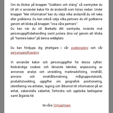
Om du klickar på knappen “Godkänn och stäng” så samtycker du
till att vi använder kakor för de ändamål som listas nedan. Under
knappen “Mer information” kan du välja vilka ändamål du vill neka
eller godkänna. Du kan också välja vilka partners du vill godkänna
genom att klicka på knappen “visa våra partners”.
Du kan när du vill återkalla ditt samtycke, invända mot
personuppgiftsbehandling samt justera dina val genom att klicka
på “hantera kakor” på denna webbplats.
Du kan fördjupa dig ytterligare i vår
cookie-policy
och vår
personuppgiftspolicy
.
Vi använder kakor och personuppgifter för dessa syften:
Nödvändiga cookies och liknande tekniker, anpassning av
annonser, analys och utveckling, marknadsföring, innehåll,
annons- och innehållsmätning, målgruppsstatistik,
produktutveckling, uppgifter om geografisk positionering,
identifiering via enheten, lagring och åtkomst till information på en
enhet, säkerställa säkerhet, förhindra och upptäcka bedrägerier
samt åtgärda fel.
Se våra
104 partners