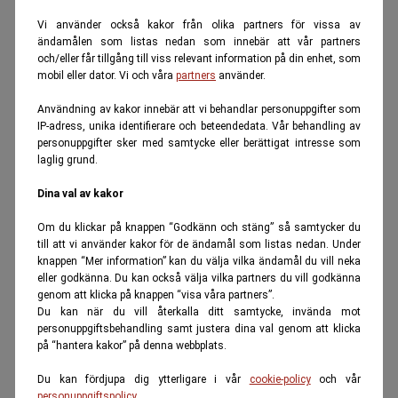
Vi använder också kakor från olika partners för vissa av
ändamålen som listas nedan som innebär att vår partners
och/eller får tillgång till viss relevant information på din enhet, som
mobil eller dator. Vi och våra
partners
använder.
Användning av kakor innebär att vi behandlar personuppgifter som
IP-adress, unika identifierare och beteendedata. Vår behandling av
personuppgifter sker med samtycke eller berättigat intresse som
laglig grund.
Dina val av kakor
Om du klickar på knappen “Godkänn och stäng” så samtycker du
till att vi använder kakor för de ändamål som listas nedan. Under
knappen “Mer information” kan du välja vilka ändamål du vill neka
eller godkänna. Du kan också välja vilka partners du vill godkänna
genom att klicka på knappen “visa våra partners”.
Du kan när du vill återkalla ditt samtycke, invända mot
personuppgiftsbehandling samt justera dina val genom att klicka
på “hantera kakor” på denna webbplats.
Du kan fördjupa dig ytterligare i vår
cookie-policy
och vår
personuppgiftspolicy
.