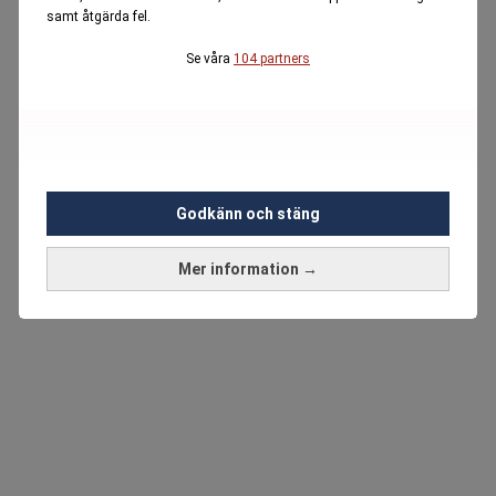
samt åtgärda fel.
Se våra
104 partners
Godkänn och stäng
Mer information →