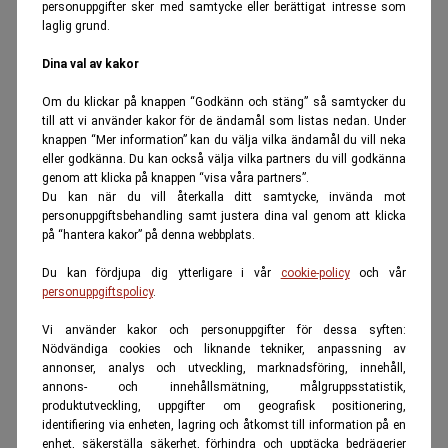
personuppgifter sker med samtycke eller berättigat intresse som
laglig grund.
Dina val av kakor
Om du klickar på knappen “Godkänn och stäng” så samtycker du
till att vi använder kakor för de ändamål som listas nedan. Under
knappen “Mer information” kan du välja vilka ändamål du vill neka
eller godkänna. Du kan också välja vilka partners du vill godkänna
genom att klicka på knappen “visa våra partners”.
Du kan när du vill återkalla ditt samtycke, invända mot
personuppgiftsbehandling samt justera dina val genom att klicka
på “hantera kakor” på denna webbplats.
Du kan fördjupa dig ytterligare i vår
cookie-policy
och vår
personuppgiftspolicy
.
Vi använder kakor och personuppgifter för dessa syften:
Nödvändiga cookies och liknande tekniker, anpassning av
annonser, analys och utveckling, marknadsföring, innehåll,
annons- och innehållsmätning, målgruppsstatistik,
produktutveckling, uppgifter om geografisk positionering,
identifiering via enheten, lagring och åtkomst till information på en
enhet, säkerställa säkerhet, förhindra och upptäcka bedrägerier