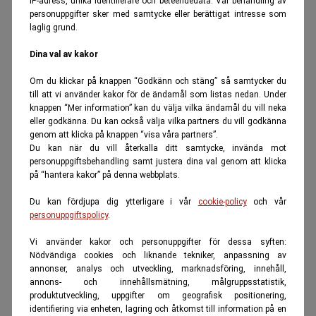
IP-adress, unika identifierare och beteendedata. Vår behandling av
personuppgifter sker med samtycke eller berättigat intresse som
laglig grund.
Dina val av kakor
Om du klickar på knappen “Godkänn och stäng” så samtycker du
till att vi använder kakor för de ändamål som listas nedan. Under
knappen “Mer information” kan du välja vilka ändamål du vill neka
eller godkänna. Du kan också välja vilka partners du vill godkänna
genom att klicka på knappen “visa våra partners”.
Du kan när du vill återkalla ditt samtycke, invända mot
personuppgiftsbehandling samt justera dina val genom att klicka
på “hantera kakor” på denna webbplats.
Du kan fördjupa dig ytterligare i vår
cookie-policy
och vår
personuppgiftspolicy
.
Vi använder kakor och personuppgifter för dessa syften:
Nödvändiga cookies och liknande tekniker, anpassning av
annonser, analys och utveckling, marknadsföring, innehåll,
annons- och innehållsmätning, målgruppsstatistik,
produktutveckling, uppgifter om geografisk positionering,
identifiering via enheten, lagring och åtkomst till information på en