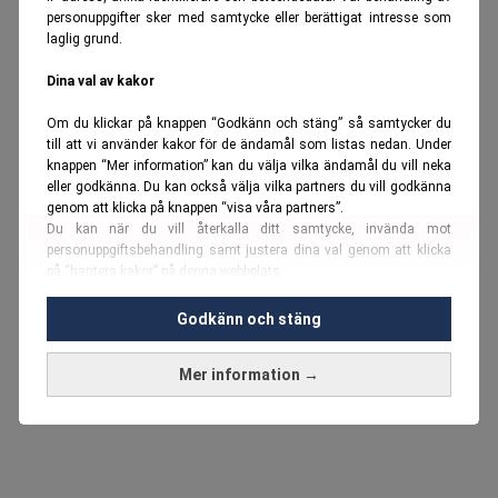
personuppgifter sker med samtycke eller berättigat intresse som
laglig grund.
Dina val av kakor
Om du klickar på knappen “Godkänn och stäng” så samtycker du
till att vi använder kakor för de ändamål som listas nedan. Under
knappen “Mer information” kan du välja vilka ändamål du vill neka
eller godkänna. Du kan också välja vilka partners du vill godkänna
genom att klicka på knappen “visa våra partners”.
Du kan när du vill återkalla ditt samtycke, invända mot
personuppgiftsbehandling samt justera dina val genom att klicka
på “hantera kakor” på denna webbplats.
Du kan fördjupa dig ytterligare i vår
cookie-policy
och vår
Godkänn och stäng
personuppgiftspolicy
.
Mer information →
Vi använder kakor och personuppgifter för dessa syften:
Nödvändiga cookies och liknande tekniker, anpassning av
annonser, analys och utveckling, marknadsföring, innehåll,
annons- och innehållsmätning, målgruppsstatistik,
produktutveckling, uppgifter om geografisk positionering,
identifiering via enheten, lagring och åtkomst till information på en