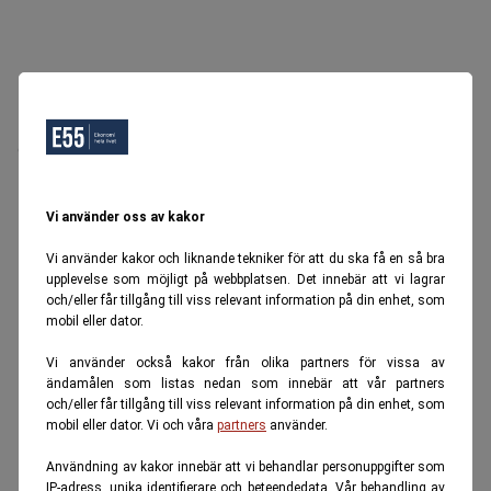
Oops, Ett fel inträffade.
Försök igen senare.
Tillbaka till startsidan
Vi använder oss av kakor
Vi använder kakor och liknande tekniker för att du ska få en så bra
upplevelse som möjligt på webbplatsen. Det innebär att vi lagrar
och/eller får tillgång till viss relevant information på din enhet, som
mobil eller dator.
Vi använder också kakor från olika partners för vissa av
ändamålen som listas nedan som innebär att vår partners
och/eller får tillgång till viss relevant information på din enhet, som
mobil eller dator. Vi och våra
partners
använder.
Användning av kakor innebär att vi behandlar personuppgifter som
IP-adress, unika identifierare och beteendedata. Vår behandling av