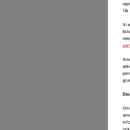
upp
får 
Vi 
list
rel
par
Anv
adr
per
gru
Din
Om 
anv
inf
ock