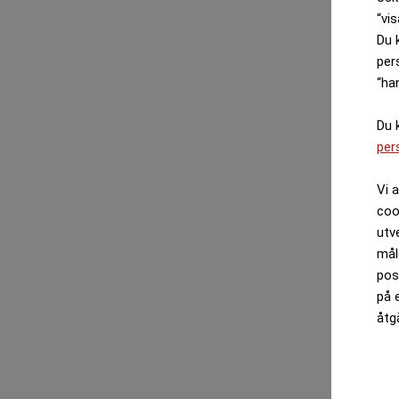
“vis
Du 
per
“ha
Du 
per
Vi 
coo
utv
mål
pos
på 
åtg