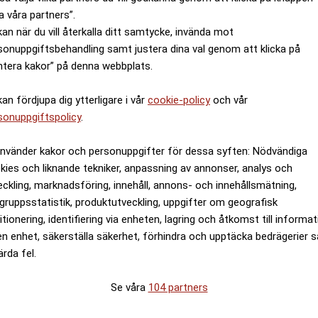
a våra partners”.
kan när du vill återkalla ditt samtycke, invända mot
sonuppgiftsbehandling samt justera dina val genom att klicka på
ntera kakor” på denna webbplats.
kan fördjupa dig ytterligare i vår
cookie-policy
och vår
sonuppgiftspolicy
.
använder kakor och personuppgifter för dessa syften: Nödvändiga
kies och liknande tekniker, anpassning av annonser, analys och
eckling, marknadsföring, innehåll, annons- och innehållsmätning,
gruppsstatistik, produktutveckling, uppgifter om geografisk
itionering, identifiering via enheten, lagring och åtkomst till informa
en enhet, säkerställa säkerhet, förhindra och upptäcka bedrägerier 
ärda fel.
Se våra
104 partners