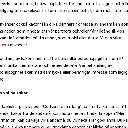
levelse som möjligt på webbplatsen. Det innebär att vi lagrar och/ell
tillgång till viss relevant information på din enhet, som mobil eller da
använder också kakor från olika partners för vissa av ändamålen so
as nedan som innebär att vår partners och/eller får tillgång till viss
evant information på din enhet, som mobil eller dator. Vi och våra
tners
använder.
ändning av kakor innebär att vi behandlar personuppgifter som IP-
ess, unika identifierare och beteendedata. Vår behandling av
sonuppgifter sker med samtycke eller berättigat intresse som laglig
nd.
a val av kakor
du klickar på knappen “Godkänn och stäng” så samtycker du till att 
änder kakor för de ändamål som listas nedan. Under knappen “Mer
ormation” kan du välja vilka ändamål du vill neka eller godkänna. Du k
så välja vilka partners du vill godkänna genom att klicka på knappen