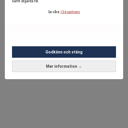
samt åtgärda fel.
Se våra
104 partners
Godkänn och stäng
Mer information →