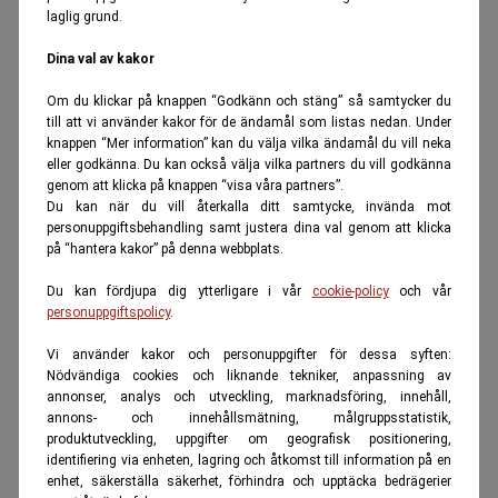
laglig grund.
Dina val av kakor
Om du klickar på knappen “Godkänn och stäng” så samtycker du
till att vi använder kakor för de ändamål som listas nedan. Under
knappen “Mer information” kan du välja vilka ändamål du vill neka
eller godkänna. Du kan också välja vilka partners du vill godkänna
genom att klicka på knappen “visa våra partners”.
Du kan när du vill återkalla ditt samtycke, invända mot
personuppgiftsbehandling samt justera dina val genom att klicka
på “hantera kakor” på denna webbplats.
Du kan fördjupa dig ytterligare i vår
cookie-policy
och vår
personuppgiftspolicy
.
Vi använder kakor och personuppgifter för dessa syften:
Nödvändiga cookies och liknande tekniker, anpassning av
annonser, analys och utveckling, marknadsföring, innehåll,
annons- och innehållsmätning, målgruppsstatistik,
produktutveckling, uppgifter om geografisk positionering,
identifiering via enheten, lagring och åtkomst till information på en
enhet, säkerställa säkerhet, förhindra och upptäcka bedrägerier