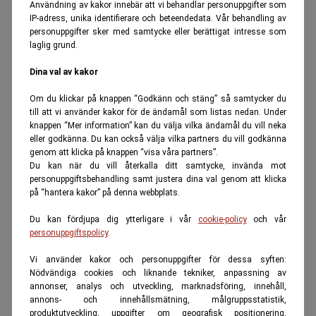
Användning av kakor innebär att vi behandlar personuppgifter som
IP-adress, unika identifierare och beteendedata. Vår behandling av
personuppgifter sker med samtycke eller berättigat intresse som
laglig grund.
Dina val av kakor
Om du klickar på knappen “Godkänn och stäng” så samtycker du
till att vi använder kakor för de ändamål som listas nedan. Under
knappen “Mer information” kan du välja vilka ändamål du vill neka
eller godkänna. Du kan också välja vilka partners du vill godkänna
genom att klicka på knappen “visa våra partners”.
Du kan när du vill återkalla ditt samtycke, invända mot
personuppgiftsbehandling samt justera dina val genom att klicka
på “hantera kakor” på denna webbplats.
Du kan fördjupa dig ytterligare i vår
cookie-policy
och vår
personuppgiftspolicy
.
Vi använder kakor och personuppgifter för dessa syften:
Nödvändiga cookies och liknande tekniker, anpassning av
annonser, analys och utveckling, marknadsföring, innehåll,
annons- och innehållsmätning, målgruppsstatistik,
produktutveckling, uppgifter om geografisk positionering,