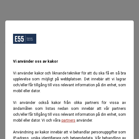
Oops, Ett fel inträffade.
Försök igen senare.
Tillbaka till startsidan
Vi använder oss av kakor
Vi använder kakor och liknande tekniker för att du ska få en så bra
upplevelse som möjligt på webbplatsen. Det innebär att vi lagrar
och/eller får tillgång till viss relevant information på din enhet, som
mobil eller dator.
Vi använder också kakor från olika partners för vissa av
ändamålen som listas nedan som innebär att vår partners
och/eller får tillgång till viss relevant information på din enhet, som
mobil eller dator. Vi och våra
partners
använder.
Användning av kakor innebär att vi behandlar personuppgifter som
IP-adress, unika identifierare och beteendedata. Vår behandling av