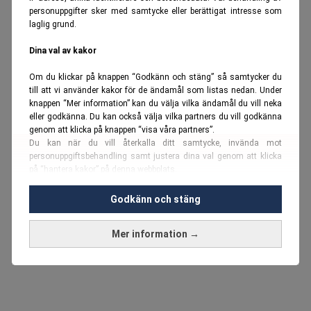
personuppgifter sker med samtycke eller berättigat intresse som
laglig grund.
Dina val av kakor
Om du klickar på knappen “Godkänn och stäng” så samtycker du
till att vi använder kakor för de ändamål som listas nedan. Under
knappen “Mer information” kan du välja vilka ändamål du vill neka
eller godkänna. Du kan också välja vilka partners du vill godkänna
genom att klicka på knappen “visa våra partners”.
Du kan när du vill återkalla ditt samtycke, invända mot
personuppgiftsbehandling samt justera dina val genom att klicka
på “hantera kakor” på denna webbplats.
Du kan fördjupa dig ytterligare i vår
cookie-policy
och vår
Godkänn och stäng
personuppgiftspolicy
.
Mer information →
Vi använder kakor och personuppgifter för dessa syften:
Nödvändiga cookies och liknande tekniker, anpassning av
annonser, analys och utveckling, marknadsföring, innehåll,
annons- och innehållsmätning, målgruppsstatistik,
produktutveckling, uppgifter om geografisk positionering,
identifiering via enheten, lagring och åtkomst till information på en