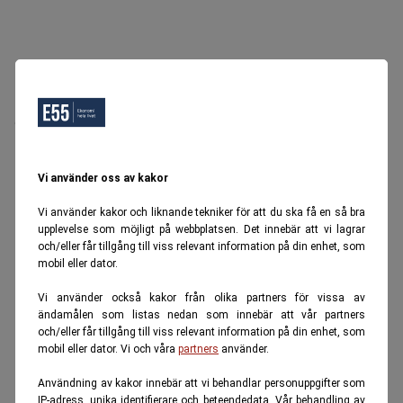
Oops, Ett fel inträffade.
Försök igen senare.
Tillbaka till startsidan
Vi använder oss av kakor
Vi använder kakor och liknande tekniker för att du ska få en så bra
upplevelse som möjligt på webbplatsen. Det innebär att vi lagrar
och/eller får tillgång till viss relevant information på din enhet, som
mobil eller dator.
Vi använder också kakor från olika partners för vissa av
ändamålen som listas nedan som innebär att vår partners
och/eller får tillgång till viss relevant information på din enhet, som
mobil eller dator. Vi och våra
partners
använder.
Användning av kakor innebär att vi behandlar personuppgifter som
IP-adress, unika identifierare och beteendedata. Vår behandling av