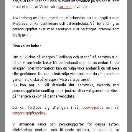
och/eller får tillgång till viss relevant information på din enhet, som
mobil eller dator. Vi och våra
partners
använder.
Användning av kakor innebär att vi behandlar personuppgifter som
IP-adress, unika identifierare och beteendedata. Vår behandling av
personuppgifter sker med samtycke eller berättigat intresse som
laglig grund.
Dina val av kakor
Om du klickar på knappen “Godkänn och stäng” så samtycker du
till att vi använder kakor för de ändamål som listas nedan. Under
knappen “Mer information” kan du välja vilka ändamål du vill neka
eller godkänna. Du kan också välja vilka partners du vill godkänna
genom att klicka på knappen “visa våra partners”.
Du kan när du vill återkalla ditt samtycke, invända mot
personuppgiftsbehandling samt justera dina val genom att klicka
på “hantera kakor” på denna webbplats.
Du kan fördjupa dig ytterligare i vår
cookie-policy
och vår
personuppgiftspolicy
.
Vi använder kakor och personuppgifter för dessa syften:
Nödvändiga cookies och liknande tekniker, anpassning av