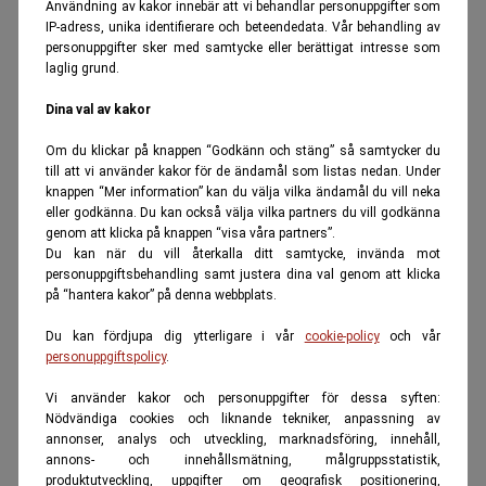
Användning av kakor innebär att vi behandlar personuppgifter som
IP-adress, unika identifierare och beteendedata. Vår behandling av
personuppgifter sker med samtycke eller berättigat intresse som
laglig grund.
Dina val av kakor
Om du klickar på knappen “Godkänn och stäng” så samtycker du
till att vi använder kakor för de ändamål som listas nedan. Under
knappen “Mer information” kan du välja vilka ändamål du vill neka
eller godkänna. Du kan också välja vilka partners du vill godkänna
genom att klicka på knappen “visa våra partners”.
Du kan när du vill återkalla ditt samtycke, invända mot
personuppgiftsbehandling samt justera dina val genom att klicka
på “hantera kakor” på denna webbplats.
Du kan fördjupa dig ytterligare i vår
cookie-policy
och vår
personuppgiftspolicy
.
Vi använder kakor och personuppgifter för dessa syften:
Nödvändiga cookies och liknande tekniker, anpassning av
annonser, analys och utveckling, marknadsföring, innehåll,
annons- och innehållsmätning, målgruppsstatistik,
produktutveckling, uppgifter om geografisk positionering,