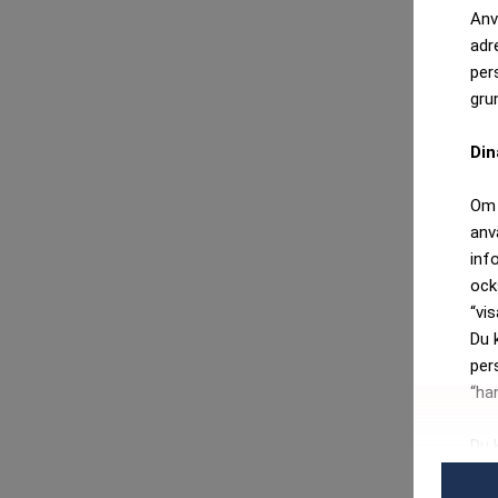
Anv
adr
per
gru
Din
Om 
anv
inf
ock
“vis
Du 
per
“ha
Du 
per