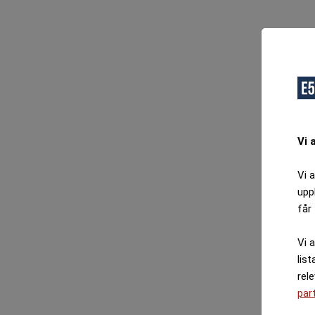
O
F
Vi 
Vi 
upp
får 
Vi 
list
rel
par