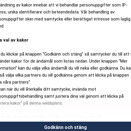
ändning av kakor innebär att vi behandlar personuppgifter som IP-
ess, unika identifierare och beteendedata. Vår behandling av
sonuppgifter sker med samtycke eller berättigat intresse som laglig
nd.
a val av kakor
du klickar på knappen “Godkänn och stäng” så samtycker du till att 
änder kakor för de ändamål som listas nedan. Under knappen “Mer
ormation” kan du välja vilka ändamål du vill neka eller godkänna. Du k
så välja vilka partners du vill godkänna genom att klicka på knappen
a våra partners”.
kan när du vill återkalla ditt samtycke, invända mot
sonuppgiftsbehandling samt justera dina val genom att klicka på
ntera kakor” på denna webbplats.
kan fördjupa dig ytterligare i vår
cookie-policy
och vår
sonuppgiftspolicy
.
Godkänn och stäng