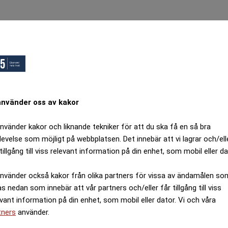
ops, Ett fel inträffade.
örsök igen senare.
Tillbaka till startsidan
använder oss av kakor
använder kakor och liknande tekniker för att du ska få en så bra
levelse som möjligt på webbplatsen. Det innebär att vi lagrar och/ell
tillgång till viss relevant information på din enhet, som mobil eller da
använder också kakor från olika partners för vissa av ändamålen so
as nedan som innebär att vår partners och/eller får tillgång till viss
evant information på din enhet, som mobil eller dator. Vi och våra
tners
använder.