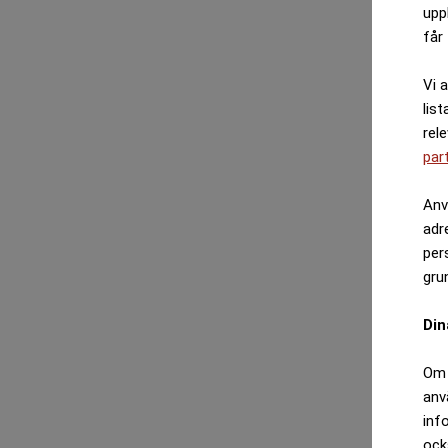
upp
får 
Vi 
list
rel
par
Anv
adr
per
gru
Din
Om 
anv
inf
ock