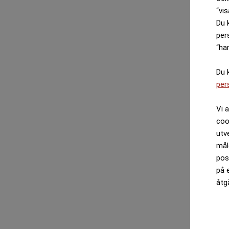
“vis
Du 
per
“ha
Du 
per
Vi 
coo
utv
mål
pos
på 
åtg