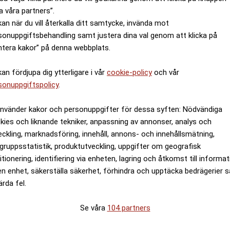
a våra partners”.
kan när du vill återkalla ditt samtycke, invända mot
sonuppgiftsbehandling samt justera dina val genom att klicka på
ntera kakor” på denna webbplats.
kan fördjupa dig ytterligare i vår
cookie-policy
och vår
sonuppgiftspolicy
.
använder kakor och personuppgifter för dessa syften: Nödvändiga
kies och liknande tekniker, anpassning av annonser, analys och
eckling, marknadsföring, innehåll, annons- och innehållsmätning,
gruppsstatistik, produktutveckling, uppgifter om geografisk
itionering, identifiering via enheten, lagring och åtkomst till informa
en enhet, säkerställa säkerhet, förhindra och upptäcka bedrägerier 
ärda fel.
Se våra
104 partners