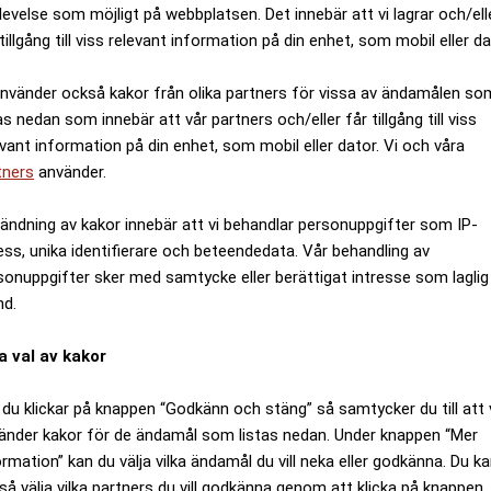
levelse som möjligt på webbplatsen. Det innebär att vi lagrar och/ell
tillgång till viss relevant information på din enhet, som mobil eller da
använder också kakor från olika partners för vissa av ändamålen so
as nedan som innebär att vår partners och/eller får tillgång till viss
evant information på din enhet, som mobil eller dator. Vi och våra
tners
använder.
ändning av kakor innebär att vi behandlar personuppgifter som IP-
ess, unika identifierare och beteendedata. Vår behandling av
sonuppgifter sker med samtycke eller berättigat intresse som laglig
nd.
a val av kakor
du klickar på knappen “Godkänn och stäng” så samtycker du till att 
änder kakor för de ändamål som listas nedan. Under knappen “Mer
ormation” kan du välja vilka ändamål du vill neka eller godkänna. Du k
så välja vilka partners du vill godkänna genom att klicka på knappen