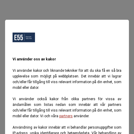
Oops, Ett fel inträffade.
Försök igen senare.
Tillbaka till startsidan
Vi använder oss av kakor
Vi använder kakor och liknande tekniker för att du ska få en så bra
upplevelse som möjligt på webbplatsen. Det innebär att vi lagrar
och/eller får tillgång till viss relevant information på din enhet, som
mobil eller dator.
Vi använder också kakor från olika partners för vissa av
ändamålen som listas nedan som innebär att vår partners
och/eller får tillgång till viss relevant information på din enhet, som
mobil eller dator. Vi och våra
partners
använder.
Användning av kakor innebär att vi behandlar personuppgifter som
IP-adress, unika identifierare och beteendedata. Vår behandling av