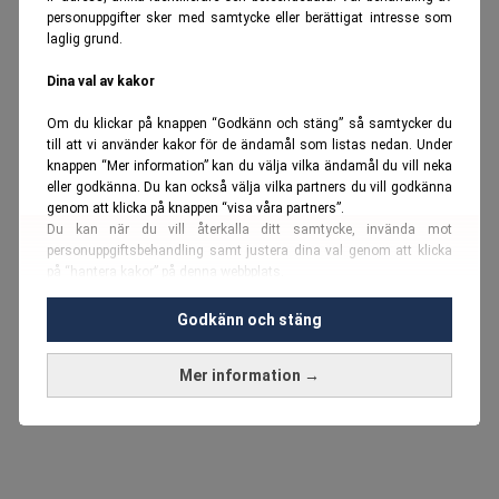
personuppgifter sker med samtycke eller berättigat intresse som
laglig grund.
Dina val av kakor
Om du klickar på knappen “Godkänn och stäng” så samtycker du
till att vi använder kakor för de ändamål som listas nedan. Under
knappen “Mer information” kan du välja vilka ändamål du vill neka
eller godkänna. Du kan också välja vilka partners du vill godkänna
genom att klicka på knappen “visa våra partners”.
Du kan när du vill återkalla ditt samtycke, invända mot
personuppgiftsbehandling samt justera dina val genom att klicka
på “hantera kakor” på denna webbplats.
Du kan fördjupa dig ytterligare i vår
cookie-policy
och vår
Godkänn och stäng
personuppgiftspolicy
.
Mer information →
Vi använder kakor och personuppgifter för dessa syften:
Nödvändiga cookies och liknande tekniker, anpassning av
annonser, analys och utveckling, marknadsföring, innehåll,
annons- och innehållsmätning, målgruppsstatistik,
produktutveckling, uppgifter om geografisk positionering,
identifiering via enheten, lagring och åtkomst till information på en