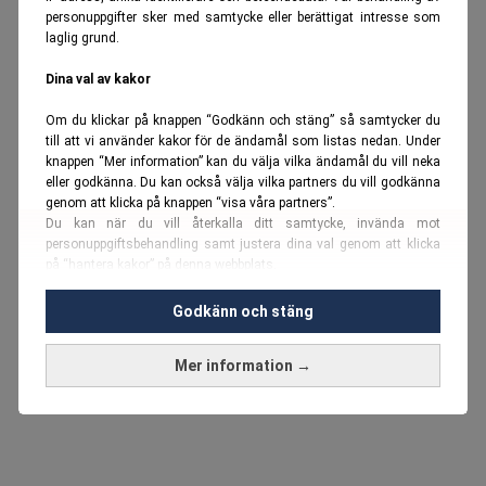
personuppgifter sker med samtycke eller berättigat intresse som
laglig grund.
Dina val av kakor
Om du klickar på knappen “Godkänn och stäng” så samtycker du
till att vi använder kakor för de ändamål som listas nedan. Under
knappen “Mer information” kan du välja vilka ändamål du vill neka
eller godkänna. Du kan också välja vilka partners du vill godkänna
genom att klicka på knappen “visa våra partners”.
Du kan när du vill återkalla ditt samtycke, invända mot
personuppgiftsbehandling samt justera dina val genom att klicka
på “hantera kakor” på denna webbplats.
Du kan fördjupa dig ytterligare i vår
cookie-policy
och vår
Godkänn och stäng
personuppgiftspolicy
.
Mer information →
Vi använder kakor och personuppgifter för dessa syften:
Nödvändiga cookies och liknande tekniker, anpassning av
annonser, analys och utveckling, marknadsföring, innehåll,
annons- och innehållsmätning, målgruppsstatistik,
produktutveckling, uppgifter om geografisk positionering,
identifiering via enheten, lagring och åtkomst till information på en