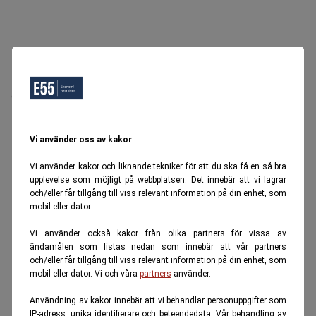
Oops, Ett fel inträffade.
Försök igen senare.
Tillbaka till startsidan
Vi använder oss av kakor
Vi använder kakor och liknande tekniker för att du ska få en så bra
upplevelse som möjligt på webbplatsen. Det innebär att vi lagrar
och/eller får tillgång till viss relevant information på din enhet, som
mobil eller dator.
Vi använder också kakor från olika partners för vissa av
ändamålen som listas nedan som innebär att vår partners
och/eller får tillgång till viss relevant information på din enhet, som
mobil eller dator. Vi och våra
partners
använder.
Användning av kakor innebär att vi behandlar personuppgifter som
IP-adress, unika identifierare och beteendedata. Vår behandling av