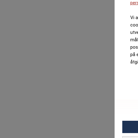
per
Vi 
coo
utv
mål
pos
på 
åtg