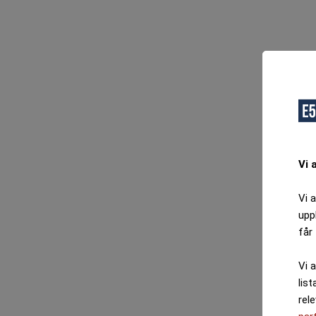
Vi 
Vi 
upp
får 
Vi 
list
rel