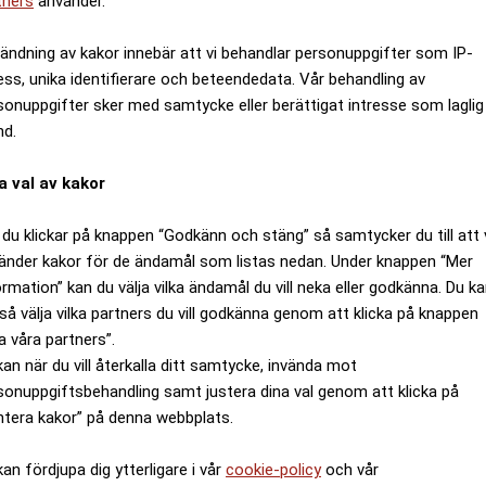
tners
använder.
ändning av kakor innebär att vi behandlar personuppgifter som IP-
ess, unika identifierare och beteendedata. Vår behandling av
sonuppgifter sker med samtycke eller berättigat intresse som laglig
nd.
a val av kakor
du klickar på knappen “Godkänn och stäng” så samtycker du till att 
änder kakor för de ändamål som listas nedan. Under knappen “Mer
ormation” kan du välja vilka ändamål du vill neka eller godkänna. Du k
så välja vilka partners du vill godkänna genom att klicka på knappen
a våra partners”.
kan när du vill återkalla ditt samtycke, invända mot
sonuppgiftsbehandling samt justera dina val genom att klicka på
ntera kakor” på denna webbplats.
kan fördjupa dig ytterligare i vår
cookie-policy
och vår