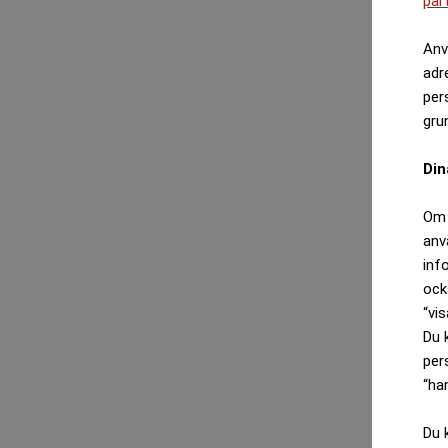
par
Anv
adr
per
gru
Din
Om 
anv
inf
ock
“vis
Du 
per
“ha
Du 