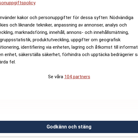
sonuppgiftspolicy
.
använder kakor och personuppgifter för dessa syften: Nödvändiga
kies och liknande tekniker, anpassning av annonser, analys och
eckling, marknadsföring, innehåll, annons- och innehållsmätning,
gruppsstatistik, produktutveckling, uppgifter om geografisk
itionering, identifiering via enheten, lagring och åtkomst till informa
en enhet, säkerställa säkerhet, förhindra och upptäcka bedrägerier 
ärda fel.
Se våra
104 partners
Godkänn och stäng