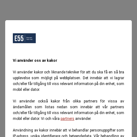
Oops, Ett fel inträffade.
Försök igen senare.
Tillbaka till startsidan
Vi använder oss av kakor
Vi använder kakor och liknande tekniker för att du ska få en så bra
upplevelse som möjligt på webbplatsen. Det innebär att vi lagrar
och/eller får tillgång till viss relevant information på din enhet, som
mobil eller dator.
Vi använder också kakor från olika partners för vissa av
ändamålen som listas nedan som innebär att vår partners
och/eller får tillgång till viss relevant information på din enhet, som
mobil eller dator. Vi och våra
partners
använder.
Användning av kakor innebär att vi behandlar personuppgifter som
IP-adress, unika identifierare och beteendedata. Vår behandling av