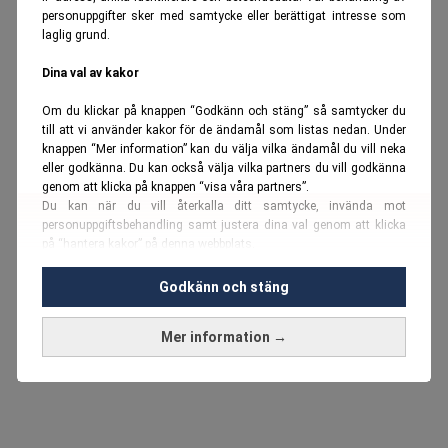
personuppgifter sker med samtycke eller berättigat intresse som
laglig grund.
Dina val av kakor
Om du klickar på knappen “Godkänn och stäng” så samtycker du
till att vi använder kakor för de ändamål som listas nedan. Under
knappen “Mer information” kan du välja vilka ändamål du vill neka
eller godkänna. Du kan också välja vilka partners du vill godkänna
genom att klicka på knappen “visa våra partners”.
Du kan när du vill återkalla ditt samtycke, invända mot
personuppgiftsbehandling samt justera dina val genom att klicka
på “hantera kakor” på denna webbplats.
Du kan fördjupa dig ytterligare i vår
cookie-policy
och vår
Godkänn och stäng
personuppgiftspolicy
.
Mer information →
Vi använder kakor och personuppgifter för dessa syften:
Nödvändiga cookies och liknande tekniker, anpassning av
annonser, analys och utveckling, marknadsföring, innehåll,
annons- och innehållsmätning, målgruppsstatistik,
produktutveckling, uppgifter om geografisk positionering,
identifiering via enheten, lagring och åtkomst till information på en