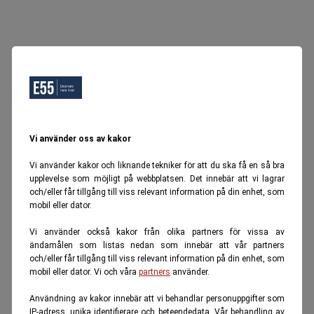
Oops, Ett fel inträffade.
Försök igen senare.
Tillbaka till startsidan
Vi använder oss av kakor
Vi använder kakor och liknande tekniker för att du ska få en så bra
upplevelse som möjligt på webbplatsen. Det innebär att vi lagrar
och/eller får tillgång till viss relevant information på din enhet, som
mobil eller dator.
Vi använder också kakor från olika partners för vissa av
ändamålen som listas nedan som innebär att vår partners
och/eller får tillgång till viss relevant information på din enhet, som
mobil eller dator. Vi och våra
partners
använder.
Användning av kakor innebär att vi behandlar personuppgifter som
IP-adress, unika identifierare och beteendedata. Vår behandling av