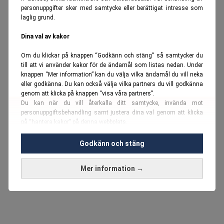
personuppgifter sker med samtycke eller berättigat intresse som
laglig grund.
Dina val av kakor
Om du klickar på knappen “Godkänn och stäng” så samtycker du
till att vi använder kakor för de ändamål som listas nedan. Under
knappen “Mer information” kan du välja vilka ändamål du vill neka
eller godkänna. Du kan också välja vilka partners du vill godkänna
genom att klicka på knappen “visa våra partners”.
Du kan när du vill återkalla ditt samtycke, invända mot
personuppgiftsbehandling samt justera dina val genom att klicka
på “hantera kakor” på denna webbplats.
Du kan fördjupa dig ytterligare i vår
cookie-policy
och vår
Godkänn och stäng
personuppgiftspolicy
.
Mer information →
Vi använder kakor och personuppgifter för dessa syften:
Nödvändiga cookies och liknande tekniker, anpassning av
annonser, analys och utveckling, marknadsföring, innehåll,
annons- och innehållsmätning, målgruppsstatistik,
produktutveckling, uppgifter om geografisk positionering,
identifiering via enheten, lagring och åtkomst till information på en