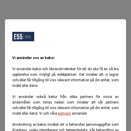
Oops, Ett fel inträffade.
Försök igen senare.
Tillbaka till startsidan
Vi använder oss av kakor
Vi använder kakor och liknande tekniker för att du ska få en så bra
upplevelse som möjligt på webbplatsen. Det innebär att vi lagrar
och/eller får tillgång till viss relevant information på din enhet, som
mobil eller dator.
Vi använder också kakor från olika partners för vissa av
ändamålen som listas nedan som innebär att vår partners
och/eller får tillgång till viss relevant information på din enhet, som
mobil eller dator. Vi och våra
partners
använder.
Användning av kakor innebär att vi behandlar personuppgifter som
IP-adress, unika identifierare och beteendedata. Vår behandling av