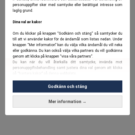
personuppgifter sker med samtycke eller berättigat intresse som
laglig grund.
Dina val av kakor
Om du klickar på knappen “Godkänn och stäng” så samtycker du
till att vi använder kakor för de ändamål som listas nedan. Under
knappen “Mer information” kan du välja vilka ändamål du vill neka
eller godkänna. Du kan också välja vilka partners du vill godkänna
genom att klicka på knappen “visa våra partners”.
Du kan när du vill återkalla ditt samtycke, invända mot
personuppgiftsbehandling samt justera dina val genom att klicka
på “hantera kakor” på denna webbplats.
Du kan fördjupa dig ytterligare i vår
cookie-policy
och vår
Godkänn och stäng
personuppgiftspolicy
.
Mer information →
Vi använder kakor och personuppgifter för dessa syften:
Nödvändiga cookies och liknande tekniker, anpassning av
annonser, analys och utveckling, marknadsföring, innehåll,
annons- och innehållsmätning, målgruppsstatistik,
produktutveckling, uppgifter om geografisk positionering,
identifiering via enheten, lagring och åtkomst till information på en