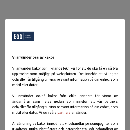
Oops, Ett fel inträffade.
Försök igen senare.
Tillbaka till startsidan
Vi använder oss av kakor
Vi använder kakor och liknande tekniker för att du ska få en så bra
upplevelse som möjligt på webbplatsen. Det innebär att vi lagrar
och/eller får tillgång till viss relevant information på din enhet, som
mobil eller dator.
Vi använder också kakor från olika partners för vissa av
ändamålen som listas nedan som innebär att vår partners
och/eller får tillgång till viss relevant information på din enhet, som
mobil eller dator. Vi och våra
partners
använder.
Användning av kakor innebär att vi behandlar personuppgifter som
IP-adress, unika identifierare och beteendedata. Vår behandling av