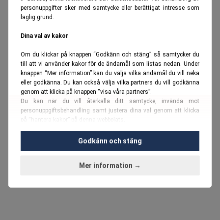
personuppgifter sker med samtycke eller berättigat intresse som
laglig grund.
Dina val av kakor
Om du klickar på knappen “Godkänn och stäng” så samtycker du
till att vi använder kakor för de ändamål som listas nedan. Under
knappen “Mer information” kan du välja vilka ändamål du vill neka
eller godkänna. Du kan också välja vilka partners du vill godkänna
genom att klicka på knappen “visa våra partners”.
Du kan när du vill återkalla ditt samtycke, invända mot
personuppgiftsbehandling samt justera dina val genom att klicka
på “hantera kakor” på denna webbplats.
Du kan fördjupa dig ytterligare i vår
cookie-policy
och vår
Godkänn och stäng
personuppgiftspolicy
.
Mer information →
Vi använder kakor och personuppgifter för dessa syften:
Nödvändiga cookies och liknande tekniker, anpassning av
annonser, analys och utveckling, marknadsföring, innehåll,
annons- och innehållsmätning, målgruppsstatistik,
produktutveckling, uppgifter om geografisk positionering,
identifiering via enheten, lagring och åtkomst till information på en