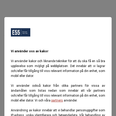
Oops, Ett fel inträffade.
Försök igen senare.
Tillbaka till startsidan
Vi använder oss av kakor
Vi använder kakor och liknande tekniker för att du ska få en så bra
upplevelse som möjligt på webbplatsen. Det innebär att vi lagrar
och/eller får tillgång till viss relevant information på din enhet, som
mobil eller dator.
Vi använder också kakor från olika partners för vissa av
ändamålen som listas nedan som innebär att vår partners
och/eller får tillgång till viss relevant information på din enhet, som
mobil eller dator. Vi och våra
partners
använder.
Användning av kakor innebär att vi behandlar personuppgifter som
IP-adress, unika identifierare och beteendedata. Vår behandling av