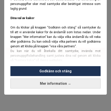
personuppgifter sker med samtycke eller berättigat intresse som
laglig grund.
Dina val av kakor
Om du klickar på knappen “Godkänn och stäng” så samtycker du
till att vi använder kakor för de ändamål som listas nedan. Under
knappen “Mer information” kan du välja vilka ändamål du vill neka
eller godkänna. Du kan också välja vilka partners du vill godkänna
genom att klicka på knappen “visa våra partners”.
Du kan när du vill återkalla ditt samtycke, invända mot
personuppgiftsbehandling samt justera dina val genom att klicka
på “hantera kakor” på denna webbplats.
Du kan fördjupa dig ytterligare i vår
cookie-policy
och vår
Godkänn och stäng
personuppgiftspolicy
.
Mer information →
Vi använder kakor och personuppgifter för dessa syften:
Nödvändiga cookies och liknande tekniker, anpassning av
annonser, analys och utveckling, marknadsföring, innehåll,
annons- och innehållsmätning, målgruppsstatistik,
produktutveckling, uppgifter om geografisk positionering,
identifiering via enheten, lagring och åtkomst till information på en