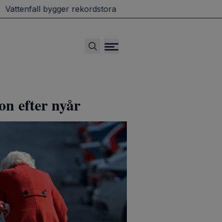
ttenfall bygger rekordstora vindparker i Danmark
Grill
on efter nyår