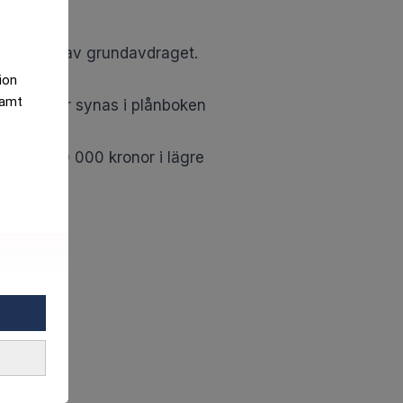
att få del av grundavdraget.
tion
samt
el kommer synas i plånboken
nästan 10 000 kronor i lägre