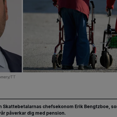
gomery/TT
en Skattebetalarnas chefsekonom Erik Bengtzboe, so
yår påverkar dig med pension.