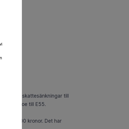
vi
an
nna rikta skattesänkningar till
 Bengtzboe till E55.
efär 1 100 kronor. Det har