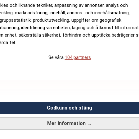
kies och liknande tekniker, anpassning av annonser, analys och
 som gått i pension tidigast det år de fyller 66 år.
eckling, marknadsföring, innehåll, annons- och innehållsmätning,
 än så får man gott vänta tills det år man fyller 66 för 
gruppsstatistik, produktutveckling, uppgifter om geografisk
d pension
itionering, identifiering via enheten, lagring och åtkomst till informa
en enhet, säkerställa säkerhet, förhindra och upptäcka bedrägerier 
 på pensionsutbetalningar, på sparande och på drivmed
ärda fel.
tande hushåll”, säger Erik Bengtzboe.
nkomsttagare med sparande på ISK kan det bli upp emot 
Se våra
104 partners
ANNONS
Godkänn och stäng
Mer information →