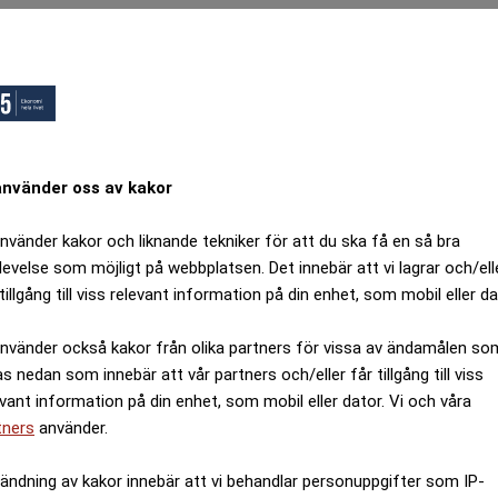
a skattesänkningar som kommer märkas i plånboken på Sv
på kreditkort och blanco-lån efter nyår: Nya regler
 det skralt i plånboken”, säger
Erik Bengtzboe
, chefs
ill E55.
organisation för de som i huvudsak vill se sänkta skatte
använder oss av kakor
skatten för pensionärer sänks i samma utsträckning för
använder kakor och liknande tekniker för att du ska få en så bra
nsion inte ska beskattas högre än arbete”, säger han.
levelse som möjligt på webbplatsen. Det innebär att vi lagrar och/ell
tillgång till viss relevant information på din enhet, som mobil eller da
det så kallade respektavståndet är lågt, knappt en tusenl
använder också kakor från olika partners för vissa av ändamålen so
e jobbat en enda dag i Sverige och som får full garanti
as nedan som innebär att vår partners och/eller får tillgång till viss
ion som någon som tjänat in till pensionssystemet och tj
evant information på din enhet, som mobil eller dator. Vi och våra
tners
använder.
ANNONS
ändning av kakor innebär att vi behandlar personuppgifter som IP-