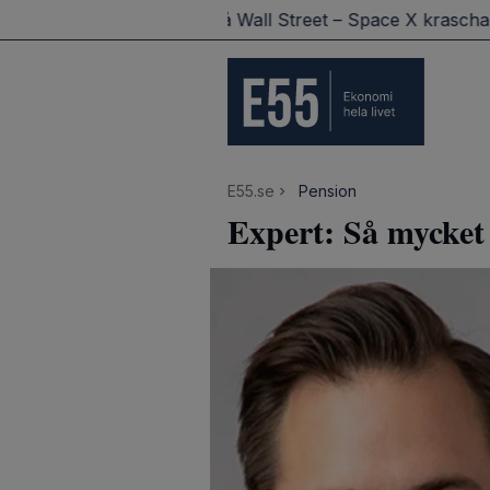
tik i höst
Blandat på Wall Street – Space X kraschade
E55.se
Pension
Expert: Så mycket 