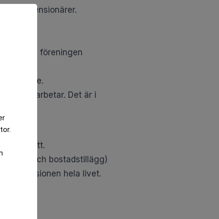
eriges pensionärer.
ekonom på föreningen
r i Sverige.
 de som arbetar. Det är i
er
tor.
app i snitt.
m
pension (och bostadstillägg)
änstepensionen hela livet.