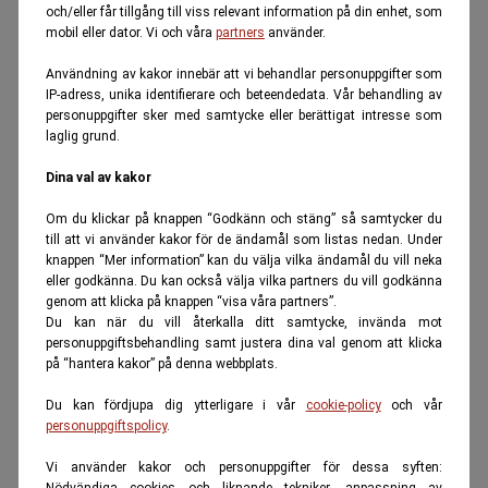
och/eller får tillgång till viss relevant information på din enhet, som
mobil eller dator. Vi och våra
partners
använder.
Användning av kakor innebär att vi behandlar personuppgifter som
IP-adress, unika identifierare och beteendedata. Vår behandling av
personuppgifter sker med samtycke eller berättigat intresse som
laglig grund.
Dina val av kakor
Om du klickar på knappen “Godkänn och stäng” så samtycker du
till att vi använder kakor för de ändamål som listas nedan. Under
knappen “Mer information” kan du välja vilka ändamål du vill neka
eller godkänna. Du kan också välja vilka partners du vill godkänna
genom att klicka på knappen “visa våra partners”.
Du kan när du vill återkalla ditt samtycke, invända mot
personuppgiftsbehandling samt justera dina val genom att klicka
på “hantera kakor” på denna webbplats.
Du kan fördjupa dig ytterligare i vår
cookie-policy
och vår
personuppgiftspolicy
.
Vi använder kakor och personuppgifter för dessa syften:
Nödvändiga cookies och liknande tekniker, anpassning av