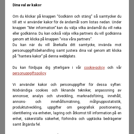
Dina val av kakor
Om du klickar på knappen “Godkänn och stäng” så samtycker du
till att vi använder kakor för de ändamål som listas nedan. Under
knappen “Mer information” kan du välja vilka ändamål du vill neka
eller godkänna. Du kan också välja vilka partners du vill godkänna
genom att klicka på knappen “visa våra partners”.
Du kan när du vill återkalla ditt samtycke, invända mot
personuppgiftsbehandling samt justera dina val genom att klicka
på “hantera kakor” på denna webbplats.
Du kan fördjupa dig ytterligare i vår
cookie-policy
och vår
personuppgiftspolicy
.
Vi använder kakor och personuppgifter för dessa syften:
Nödvändiga cookies och liknande tekniker, anpassning av
annonser, analys och utveckling, marknadsföring, innehåll,
annons- och innehållsmätning, målgruppsstatistik,
produktutveckling, uppgifter om geografisk positionering,
identifiering via enheten, lagring och åtkomst till information på en
enhet, säkerställa säkerhet, förhindra och upptäcka bedrägerier
samt åtgärda fel.