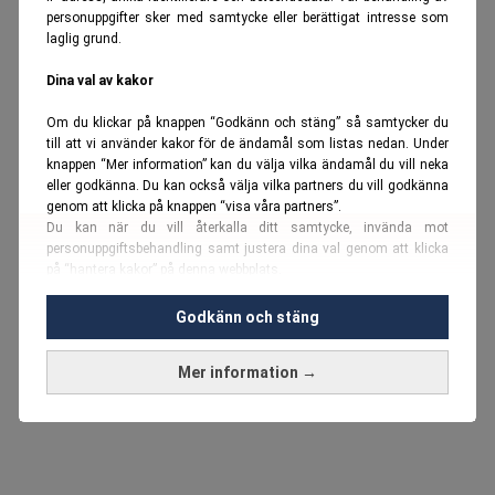
personuppgifter sker med samtycke eller berättigat intresse som
laglig grund.
Dina val av kakor
Om du klickar på knappen “Godkänn och stäng” så samtycker du
till att vi använder kakor för de ändamål som listas nedan. Under
knappen “Mer information” kan du välja vilka ändamål du vill neka
eller godkänna. Du kan också välja vilka partners du vill godkänna
genom att klicka på knappen “visa våra partners”.
Du kan när du vill återkalla ditt samtycke, invända mot
personuppgiftsbehandling samt justera dina val genom att klicka
på “hantera kakor” på denna webbplats.
Du kan fördjupa dig ytterligare i vår
cookie-policy
och vår
Godkänn och stäng
personuppgiftspolicy
.
Mer information →
Vi använder kakor och personuppgifter för dessa syften:
Nödvändiga cookies och liknande tekniker, anpassning av
annonser, analys och utveckling, marknadsföring, innehåll,
annons- och innehållsmätning, målgruppsstatistik,
produktutveckling, uppgifter om geografisk positionering,
identifiering via enheten, lagring och åtkomst till information på en