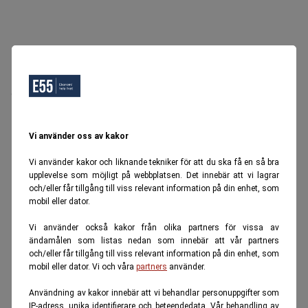
Oops, Ett fel inträffade.
Försök igen senare.
Tillbaka till startsidan
Vi använder oss av kakor
Vi använder kakor och liknande tekniker för att du ska få en så bra
upplevelse som möjligt på webbplatsen. Det innebär att vi lagrar
och/eller får tillgång till viss relevant information på din enhet, som
mobil eller dator.
Vi använder också kakor från olika partners för vissa av
ändamålen som listas nedan som innebär att vår partners
och/eller får tillgång till viss relevant information på din enhet, som
mobil eller dator. Vi och våra
partners
använder.
Användning av kakor innebär att vi behandlar personuppgifter som
IP-adress, unika identifierare och beteendedata. Vår behandling av