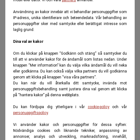
mobil eller dator. Vi och våra
partners
använder.
Användning av kakor innebär att vi behandlar personuppgifter som
IP-adress, unika identifierare och beteendedata. Vår behandling av
personuppgifter sker med samtycke eller berättigat intresse som
laglig grund.
Dina val av kakor
Om du klickar på knappen “Godkänn och stäng” så samtycker du
till att vi använder kakor för de ändamål som listas nedan. Under
knappen “Mer information” kan du välja vilka ändamål du vill neka
eller godkänna. Du kan också välja vilka partners du vill godkänna
genom att klicka på knappen “visa våra partners”.
Du kan när du vill återkalla ditt samtycke, invända mot
personuppgiftsbehandling samt justera dina val genom att klicka
på “hantera kakor” på denna webbplats.
Du kan fördjupa dig ytterligare i vår
cookie-policy
och vår
personuppgiftspolicy
.
Vi använder kakor och personuppgifter för dessa syften:
Nödvändiga cookies och liknande tekniker, anpassning av
annonser, analys och utveckling, marknadsföring, innehåll,