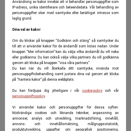
Användning av kakor innebär att vi behandlar personuppgifter som
IP-adress, unika identifierare och beteendedata. Vår behandling av
personuppgifter sker med samtycke eller berättigat intresse som
laglig grund.
Dina val av kakor
Om du klickar på knappen “Godkänn och stäng” så samtycker du
till att vi använder kakor för de ändamål som listas nedan. Under
knappen “Mer information” kan du välja vilka ändamål du vill neka
eller godkänna. Du kan också välja vilka partners du vill godkänna
genom att klicka på knappen “visa våra partners”.
Du kan när du vill återkalla ditt samtycke, invända mot
personuppgiftsbehandling samt justera dina val genom att klicka
på “hantera kakor” på denna webbplats.
Du kan fördjupa dig ytterligare i vår
cookie-policy
och vår
personuppgiftspolicy
.
Vi använder kakor och personuppgifter för dessa syften:
Nödvändiga cookies och liknande tekniker, anpassning av
annonser, analys och utveckling, marknadsföring, innehåll,
annons- och innehållsmätning, målgruppsstatistik,
produktutveckling, uppgifter om geografisk positionering,