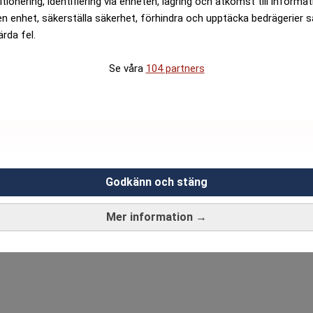
itionering, identifiering via enheten, lagring och åtkomst till informa
en enhet, säkerställa säkerhet, förhindra och upptäcka bedrägerier 
ärda fel.
Se våra
104 partners
Godkänn och stäng
Mer information →