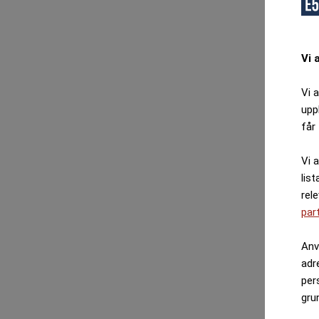
Vi 
Vi 
upp
får 
Vi 
list
rel
par
Anv
adr
per
gru