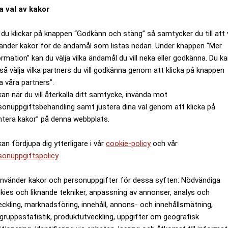
a val av kakor
du klickar på knappen “Godkänn och stäng” så samtycker du till att 
änder kakor för de ändamål som listas nedan. Under knappen “Mer
ormation” kan du välja vilka ändamål du vill neka eller godkänna. Du k
så välja vilka partners du vill godkänna genom att klicka på knappen
a våra partners”.
kan när du vill återkalla ditt samtycke, invända mot
sonuppgiftsbehandling samt justera dina val genom att klicka på
ntera kakor” på denna webbplats.
kan fördjupa dig ytterligare i vår
cookie-policy
och vår
sonuppgiftspolicy
.
använder kakor och personuppgifter för dessa syften: Nödvändiga
kies och liknande tekniker, anpassning av annonser, analys och
eckling, marknadsföring, innehåll, annons- och innehållsmätning,
gruppsstatistik, produktutveckling, uppgifter om geografisk