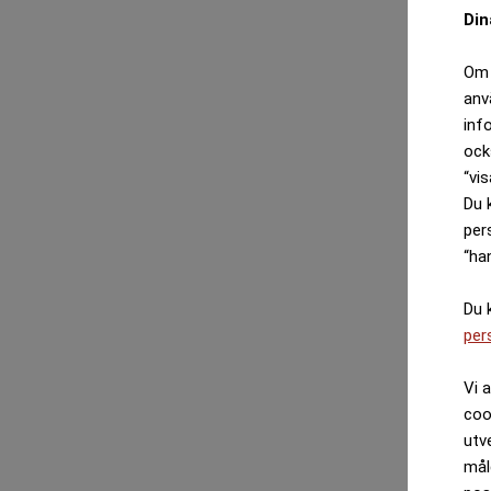
Din
Om 
anv
inf
ock
“vis
Du 
per
“ha
Du 
per
Vi 
coo
utv
mål