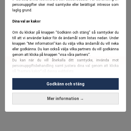
personuppgifter sker med samtycke eller berättigat intresse som
laglig grund.
Dina val av kakor
Om du klickar på knappen “Godkänn och stäng” så samtycker du
till att vi använder kakor för de ändamål som listas nedan. Under
knappen “Mer information” kan du välja vilka ändamål du vill neka
eller godkänna. Du kan också välja vilka partners du vill godkänna
genom att klicka på knappen “visa våra partners”.
Du kan när du vill återkalla ditt samtycke, invända mot
personuppgiftsbehandling samt justera dina val genom att klicka
på “hantera kakor” på denna webbplats.
Du kan fördjupa dig ytterligare i vår
cookie-policy
och vår
Godkänn och stäng
personuppgiftspolicy
.
Mer information →
Vi använder kakor och personuppgifter för dessa syften:
Nödvändiga cookies och liknande tekniker, anpassning av
annonser, analys och utveckling, marknadsföring, innehåll,
annons- och innehållsmätning, målgruppsstatistik,
produktutveckling, uppgifter om geografisk positionering,
identifiering via enheten, lagring och åtkomst till information på en