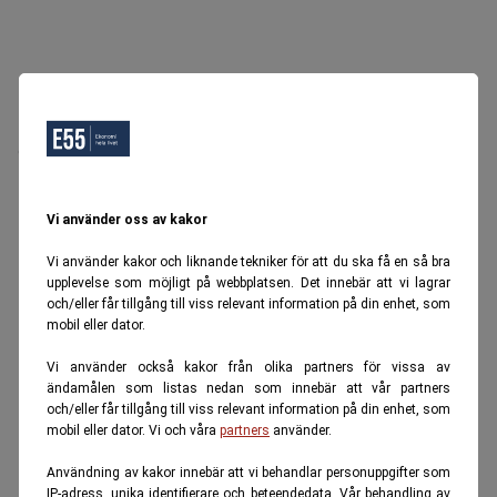
Oops, Ett fel inträffade.
Försök igen senare.
Tillbaka till startsidan
Vi använder oss av kakor
Vi använder kakor och liknande tekniker för att du ska få en så bra
upplevelse som möjligt på webbplatsen. Det innebär att vi lagrar
och/eller får tillgång till viss relevant information på din enhet, som
mobil eller dator.
Vi använder också kakor från olika partners för vissa av
ändamålen som listas nedan som innebär att vår partners
och/eller får tillgång till viss relevant information på din enhet, som
mobil eller dator. Vi och våra
partners
använder.
Användning av kakor innebär att vi behandlar personuppgifter som
IP-adress, unika identifierare och beteendedata. Vår behandling av