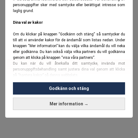
personuppgifter sker med samtycke eller berättigat intresse som
laglig grund.
Dina val av kakor
Om du klickar på knappen “Godkänn och stäng” så samtycker du
till att vi använder kakor för de ändamål som listas nedan. Under
knappen “Mer information” kan du välja vilka ändamål du vill neka
eller godkänna. Du kan också välja vilka partners du vill godkänna
genom att klicka på knappen “visa våra partners”.
Du kan när du vill återkalla ditt samtycke, invända mot
personuppgiftsbehandling samt justera dina val genom att klicka
på “hantera kakor” på denna webbplats.
Du kan fördjupa dig ytterligare i vår
cookie-policy
och vår
Godkänn och stäng
personuppgiftspolicy
.
Mer information →
Vi använder kakor och personuppgifter för dessa syften:
Nödvändiga cookies och liknande tekniker, anpassning av
annonser, analys och utveckling, marknadsföring, innehåll,
annons- och innehållsmätning, målgruppsstatistik,
produktutveckling, uppgifter om geografisk positionering,
identifiering via enheten, lagring och åtkomst till information på en