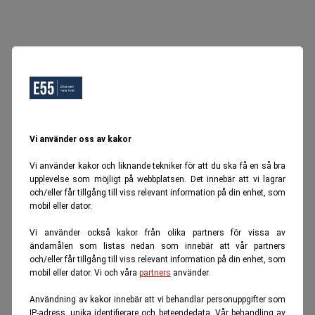
Oops, Ett fel inträffade.
Försök igen senare.
Tillbaka till startsidan
Vi använder oss av kakor
Vi använder kakor och liknande tekniker för att du ska få en så bra
upplevelse som möjligt på webbplatsen. Det innebär att vi lagrar
och/eller får tillgång till viss relevant information på din enhet, som
mobil eller dator.
Vi använder också kakor från olika partners för vissa av
ändamålen som listas nedan som innebär att vår partners
och/eller får tillgång till viss relevant information på din enhet, som
mobil eller dator. Vi och våra
partners
använder.
Användning av kakor innebär att vi behandlar personuppgifter som
IP-adress, unika identifierare och beteendedata. Vår behandling av