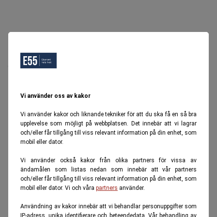
Oops, Ett fel inträffade.
Försök igen senare.
Tillbaka till startsidan
Vi använder oss av kakor
Vi använder kakor och liknande tekniker för att du ska få en så bra
upplevelse som möjligt på webbplatsen. Det innebär att vi lagrar
och/eller får tillgång till viss relevant information på din enhet, som
mobil eller dator.
Vi använder också kakor från olika partners för vissa av
ändamålen som listas nedan som innebär att vår partners
och/eller får tillgång till viss relevant information på din enhet, som
mobil eller dator. Vi och våra
partners
använder.
Användning av kakor innebär att vi behandlar personuppgifter som
IP-adress, unika identifierare och beteendedata. Vår behandling av