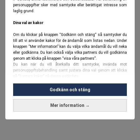
personuppgifter sker med samtycke eller berättigat intresse som
laglig grund.
Dina val av kakor
Om du klickar på knappen “Godkänn och stäng” så samtycker du
till att vi använder kakor för de ändamål som listas nedan. Under
knappen “Mer information” kan du välja vilka ändamål du vill neka
eller godkänna. Du kan också välja vilka partners du vill godkänna
genom att klicka på knappen “visa våra partners”.
Du kan när du vill återkalla ditt samtycke, invända mot
personuppgiftsbehandling samt justera dina val genom att klicka
på “hantera kakor” på denna webbplats.
Du kan fördjupa dig ytterligare i vår
cookie-policy
och vår
Godkänn och stäng
personuppgiftspolicy
.
Mer information →
Vi använder kakor och personuppgifter för dessa syften:
Nödvändiga cookies och liknande tekniker, anpassning av
annonser, analys och utveckling, marknadsföring, innehåll,
annons- och innehållsmätning, målgruppsstatistik,
produktutveckling, uppgifter om geografisk positionering,
identifiering via enheten, lagring och åtkomst till information på en