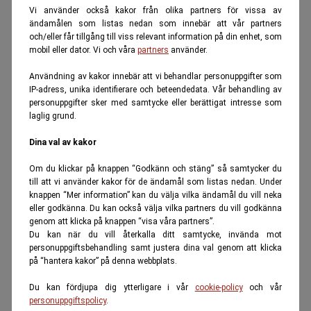
Vi använder också kakor från olika partners för vissa av
ändamålen som listas nedan som innebär att vår partners
och/eller får tillgång till viss relevant information på din enhet, som
mobil eller dator. Vi och våra
partners
använder.
Användning av kakor innebär att vi behandlar personuppgifter som
IP-adress, unika identifierare och beteendedata. Vår behandling av
personuppgifter sker med samtycke eller berättigat intresse som
laglig grund.
Dina val av kakor
Om du klickar på knappen “Godkänn och stäng” så samtycker du
till att vi använder kakor för de ändamål som listas nedan. Under
knappen “Mer information” kan du välja vilka ändamål du vill neka
eller godkänna. Du kan också välja vilka partners du vill godkänna
genom att klicka på knappen “visa våra partners”.
Du kan när du vill återkalla ditt samtycke, invända mot
personuppgiftsbehandling samt justera dina val genom att klicka
på “hantera kakor” på denna webbplats.
Du kan fördjupa dig ytterligare i vår
cookie-policy
och vår
personuppgiftspolicy
.