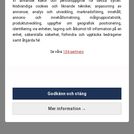
Vi använder kakor och personuppgifter för dessa syften:
Nödvändiga cookies och liknande tekniker, anpassning av
annonser, analys och utveckling, marknadsföring, innehåll,
annons- och innehållsmätning, målgruppsstatistik,
produktutveckling, uppgifter om geografisk positionering,
identifiering via enheten, lagring och åtkomst till information på en
enhet, säkerställa säkerhet, förhindra och upptäcka bedrägerier
samt åtgärda fel.
Se våra
104 partners
Godkänn och stäng
Mer information →