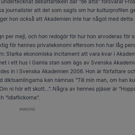
m undertecknat debattartikeln där ”de åtta” försvarar F
a journalister att det som sagts om hur kulturprofilen get
ger hon också att Akademien inte har något med detta at
gn per mejl, och hon redogör för hur hon arvoderas för s
ktig för hennes privatekonomi eftersom hon har låg pen
öm: Starka ekonomiska incitament att vara kvar i Akade
het i ett hus i Gamla stan som ägs av Svenska Akadem
aldes in i Svenska Akademien 2006. Hon är författare och
and diktsamlingarna kan nämnas ”Till min man, om han k
”Om ni hör ett skott…”. Några av hennes pjäser är ”Hoppa
ch ”Idlaflickorna”.
ANNONS