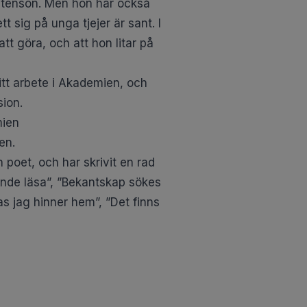
rostenson. Men hon har också
t sig på unga tjejer är sant. I
t göra, och att hon litar på
itt arbete i Akademien, och
sion.
mien
ien
.
 poet, och har skrivit en rad
unde läsa”, ”Bekantskap sökes
s jag hinner hem”, ”Det finns