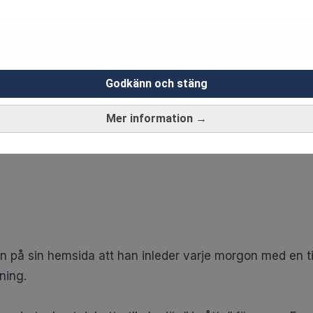
ANNONS
Godkänn och stäng
Mer information →
på sin hemsida att han inleder varje morgon med en ti
ning.