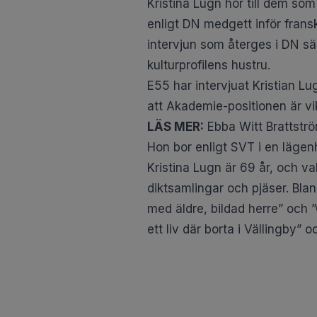
Kristina Lugn hör till dem so
enligt DN medgett inför fransk
intervjun som återges i DN sä
kulturprofilens hustru.
E55 har intervjuat Kristian Lu
att Akademie-positionen är vi
LÄS MER:
Ebba Witt Brattstr
Hon bor enligt SVT i en
lägen
Kristina Lugn är 69 år, och v
diktsamlingar och pjäser. Bl
med äldre, bildad herre” och 
ett liv där borta i Vällingby” o