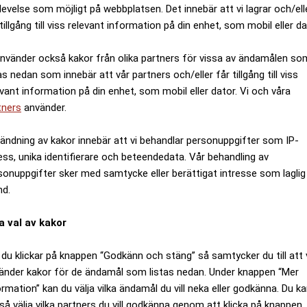
mmanställt kommentar kring det som hänt, som
Aftonblad
levelse som möjligt på webbplatsen. Det innebär att vi lagrar och/ell
tillgång till viss relevant information på din enhet, som mobil eller da
ANNONS
använder också kakor från olika partners för vissa av ändamålen so
as nedan som innebär att vår partners och/eller får tillgång till viss
evant information på din enhet, som mobil eller dator. Vi och våra
tners
använder.
ändning av kakor innebär att vi behandlar personuppgifter som IP-
ess, unika identifierare och beteendedata. Vår behandling av
sonuppgifter sker med samtycke eller berättigat intresse som laglig
nd.
a val av kakor
du klickar på knappen “Godkänn och stäng” så samtycker du till att 
änder kakor för de ändamål som listas nedan. Under knappen “Mer
n
bor i en lägenhet som ägs av Svenska Akademien
, enl
ormation” kan du välja vilka ändamål du vill neka eller godkänna. Du k
fattaren Ebba Witt Brattström, som han har barn med. Id
så välja vilka partners du vill godkänna genom att klicka på knappen