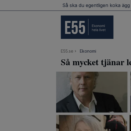
n? Så ska du egentligen koka ägg
Sveriges godaste glassa
E55.se
Ekonomi
Så mycket tjänar 