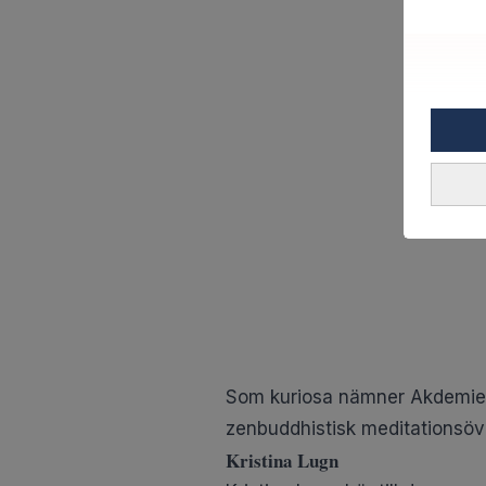
Som kuriosa nämner Akdemien 
zenbuddhistisk meditationsöv
Kristina Lugn