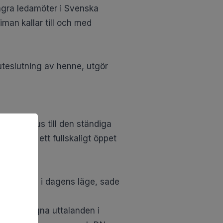
några ledamöter i Svenska
Wiman
kallar till och med
uteslutning av henne, utgör
ara Danius till den ständiga
den till ett fullskaligt öppet
var möjlig i dagens läge, sade
m hans egna uttalanden i