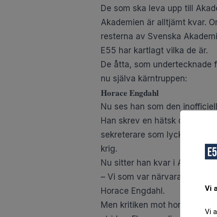
De som ska leva upp till Akad
Akademien är alltjämt kvar. O
resterna av Svenska Akademie
E55 har kartlagt vilka de är.
De åtta, som undertecknade f
nu själva kärntruppen:
Horace Engdahl
Nu ses han som den inofficiell
Han skrev en hätsk
debattarti
sekreterare som lyckats sämst 
krig.
Nu sitter han kvar i Akademi
– Vi som var närvarande där k
Vi 
Horace Engdahl.
Men
kritiken mot honom och 
Vi 