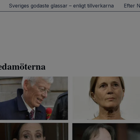
r – enligt tillverkarna
Efter Nvidias fall – Apple störst
ledamöterna