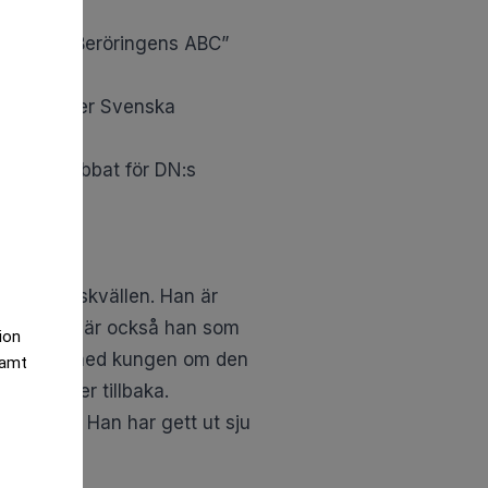
h lyckan”, ”Beröringens ABC”
iosa nämner Svenska
skrift, jobbat för DN:s
e.
på torsdagskvällen. Han är
äller. Det är också han som
tion
rt samtal med kungen om den
samt
on träder tillbaka.
örfattare. Han har gett ut sju