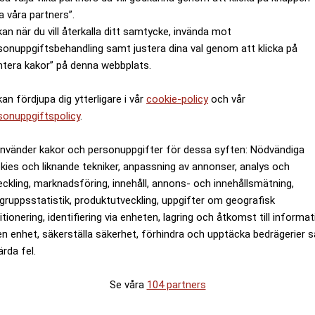
kel
i DN kommenterat
krisen i Akademien
a våra partners”.
 författare. Bland de verk han författat finns ”Stilen oc
kan när du vill återkalla ditt samtycke, invända mot
ar också skrivit pjäser, som ”Mannen på bryggan”.
sonuppgiftsbehandling samt justera dina val genom att klicka på
ntera kakor” på denna webbplats.
verkat i tv-serien ”Liv och Horace i Europa”. Som kur
att han kan över hundra snapsvisor utantill.
kan fördjupa dig ytterligare i vår
cookie-policy
och vår
 hade han bland annat varit med och startat en kulturtid
sonuppgiftspolicy
.
race Engdahl Svenska Akademiens ständige sekreterar
använder kakor och personuppgifter för dessa syften: Nödvändiga
kies och liknande tekniker, anpassning av annonser, analys och
eckling, marknadsföring, innehåll, annons- och innehållsmätning,
llig ständig sekreterare” efter att Sara Danius lämnade 
gruppsstatistik, produktutveckling, uppgifter om geografisk
ademien detta halvår, enligt det rullande schema som g
itionering, identifiering via enheten, lagring och åtkomst till informa
 och
han har också berättat
i Sveriges Radio att han fö
en enhet, säkerställa säkerhet, förhindra och upptäcka bedrägerier 
ärda fel.
Danius lämnar Akademien, och att även Katarina Frostens
ldes in i Akademien 2008. Han är litteraturkritiker och f
Se våra
104 partners
så oändligt lätt att svara dig”.