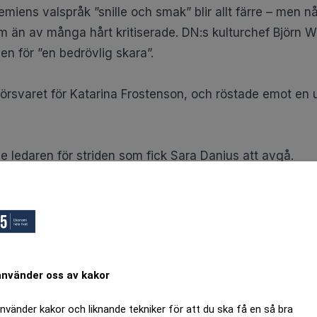
emiens valspråk ”snille och smak” blir allt färre – men 
m än av många hårt kritiserade. DN:s kulturchef
Björn 
n för ”en bedrövlig skara”.
örsvaret för Katarina Frostenson, och röstade emot en 
e ledaren för striden som fick Sara Danius att avgå.
kel i Expressen
den 10 april, där han bland annat utsåg S
i hela Akademiens historia, och den texten eldade på stri
en. På
torsdagskvällen sa han i SVT
:
om till slut överens om att det här var den lösning som 
använder oss av kakor
dem som är kvar
i Akademien är nästan lika våldsam so
använder kakor och liknande tekniker för att du ska få en så bra