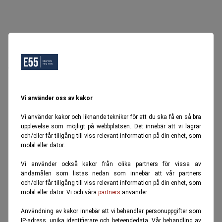
Oops, Ett fel inträffade.
Försök igen senare.
Tillbaka till startsidan
Vi använder oss av kakor
Vi använder kakor och liknande tekniker för att du ska få en så bra
upplevelse som möjligt på webbplatsen. Det innebär att vi lagrar
och/eller får tillgång till viss relevant information på din enhet, som
mobil eller dator.
Vi använder också kakor från olika partners för vissa av
ändamålen som listas nedan som innebär att vår partners
och/eller får tillgång till viss relevant information på din enhet, som
mobil eller dator. Vi och våra
partners
använder.
Användning av kakor innebär att vi behandlar personuppgifter som
IP-adress, unika identifierare och beteendedata. Vår behandling av