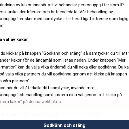
ändning av kakor innebär att vi behandlar personuppgifter som IP-
ess, unika identifierare och beteendedata. Vår behandling av
sonuppgifter sker med samtycke eller berättigat intresse som laglig
nd.
a val av kakor
du klickar på knappen “Godkänn och stäng” så samtycker du till att 
änder kakor för de ändamål som listas nedan. Under knappen “Mer
ormation” kan du välja vilka ändamål du vill neka eller godkänna. Du k
så välja vilka partners du vill godkänna genom att klicka på knappen
a våra partners”.
kan när du vill återkalla ditt samtycke, invända mot
sonuppgiftsbehandling samt justera dina val genom att klicka på
ntera kakor” på denna webbplats.
kan fördjupa dig ytterligare i vår
cookie-policy
och vår
sonuppgiftspolicy
.
Godkänn och stäng