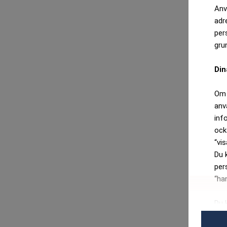
Anv
adr
per
gru
Din
Om 
anv
inf
ock
“vis
Du 
per
“ha
Du 
per