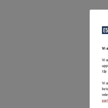
O
F
Vi 
Vi 
upp
får 
Vi 
list
rel
par