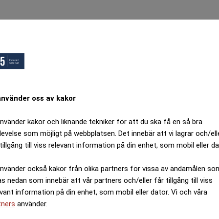
ops, Ett fel inträffade.
örsök igen senare.
Tillbaka till startsidan
använder oss av kakor
använder kakor och liknande tekniker för att du ska få en så bra
levelse som möjligt på webbplatsen. Det innebär att vi lagrar och/ell
tillgång till viss relevant information på din enhet, som mobil eller da
använder också kakor från olika partners för vissa av ändamålen so
as nedan som innebär att vår partners och/eller får tillgång till viss
evant information på din enhet, som mobil eller dator. Vi och våra
tners
använder.