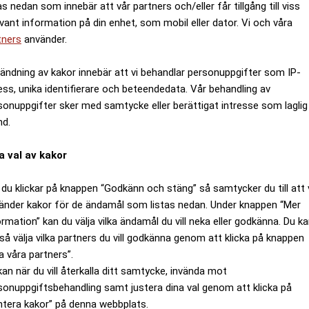
as nedan som innebär att vår partners och/eller får tillgång till viss
evant information på din enhet, som mobil eller dator. Vi och våra
tners
använder.
ändning av kakor innebär att vi behandlar personuppgifter som IP-
ess, unika identifierare och beteendedata. Vår behandling av
sonuppgifter sker med samtycke eller berättigat intresse som laglig
nd.
a val av kakor
du klickar på knappen “Godkänn och stäng” så samtycker du till att 
änder kakor för de ändamål som listas nedan. Under knappen “Mer
ormation” kan du välja vilka ändamål du vill neka eller godkänna. Du k
så välja vilka partners du vill godkänna genom att klicka på knappen
a våra partners”.
kan när du vill återkalla ditt samtycke, invända mot
sonuppgiftsbehandling samt justera dina val genom att klicka på
ntera kakor” på denna webbplats.