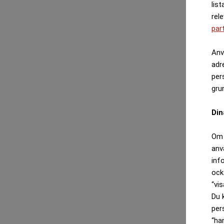
list
rel
par
Anv
adr
per
gru
Din
Om 
anv
inf
ock
“vis
Du 
per
“ha