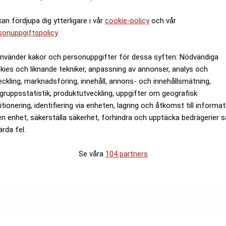
kan fördjupa dig ytterligare i vår
cookie-policy
och vår
sonuppgiftspolicy
.
använder kakor och personuppgifter för dessa syften: Nödvändiga
kies och liknande tekniker, anpassning av annonser, analys och
eckling, marknadsföring, innehåll, annons- och innehållsmätning,
gruppsstatistik, produktutveckling, uppgifter om geografisk
itionering, identifiering via enheten, lagring och åtkomst till informa
en enhet, säkerställa säkerhet, förhindra och upptäcka bedrägerier 
ärda fel.
Se våra
104 partners