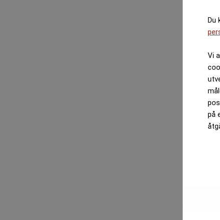
Du 
per
Vi 
coo
utv
mål
pos
på 
åtg