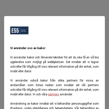
Oops, Ett fel inträffade.
Försök igen senare.
Tillbaka till startsidan
Vi använder oss av kakor
Vi använder kakor och liknande tekniker för att du ska få en så bra
upplevelse som möjligt på webbplatsen. Det innebär att vi lagrar
och/eller får tillgång till viss relevant information på din enhet, som
mobil eller dator.
Vi använder också kakor från olika partners för vissa av
ändamålen som listas nedan som innebär att vår partners
och/eller får tillgång till viss relevant information på din enhet, som
mobil eller dator. Vi och våra
partners
använder.
Användning av kakor innebär att vi behandlar personuppgifter som
IP-adress, unika identifierare och beteendedata. Vår behandling av