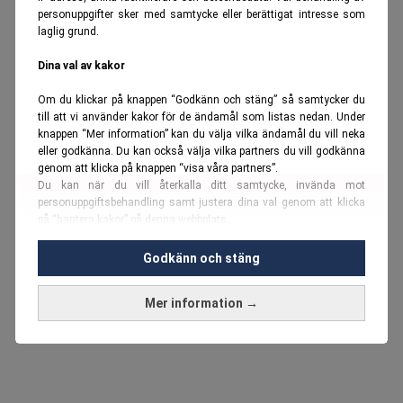
personuppgifter sker med samtycke eller berättigat intresse som
laglig grund.
Dina val av kakor
Om du klickar på knappen “Godkänn och stäng” så samtycker du
till att vi använder kakor för de ändamål som listas nedan. Under
knappen “Mer information” kan du välja vilka ändamål du vill neka
eller godkänna. Du kan också välja vilka partners du vill godkänna
genom att klicka på knappen “visa våra partners”.
Du kan när du vill återkalla ditt samtycke, invända mot
personuppgiftsbehandling samt justera dina val genom att klicka
på “hantera kakor” på denna webbplats.
Du kan fördjupa dig ytterligare i vår
cookie-policy
och vår
Godkänn och stäng
personuppgiftspolicy
.
Mer information →
Vi använder kakor och personuppgifter för dessa syften:
Nödvändiga cookies och liknande tekniker, anpassning av
annonser, analys och utveckling, marknadsföring, innehåll,
annons- och innehållsmätning, målgruppsstatistik,
produktutveckling, uppgifter om geografisk positionering,
identifiering via enheten, lagring och åtkomst till information på en