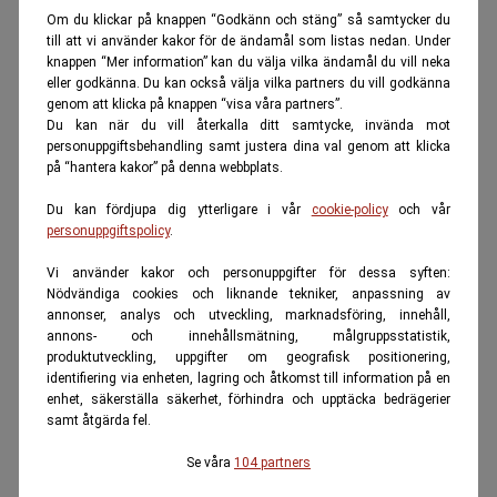
Om du klickar på knappen “Godkänn och stäng” så samtycker du
till att vi använder kakor för de ändamål som listas nedan. Under
knappen “Mer information” kan du välja vilka ändamål du vill neka
eller godkänna. Du kan också välja vilka partners du vill godkänna
genom att klicka på knappen “visa våra partners”.
Du kan när du vill återkalla ditt samtycke, invända mot
personuppgiftsbehandling samt justera dina val genom att klicka
på “hantera kakor” på denna webbplats.
Du kan fördjupa dig ytterligare i vår
cookie-policy
och vår
personuppgiftspolicy
.
Vi använder kakor och personuppgifter för dessa syften:
Nödvändiga cookies och liknande tekniker, anpassning av
annonser, analys och utveckling, marknadsföring, innehåll,
annons- och innehållsmätning, målgruppsstatistik,
produktutveckling, uppgifter om geografisk positionering,
identifiering via enheten, lagring och åtkomst till information på en
enhet, säkerställa säkerhet, förhindra och upptäcka bedrägerier
samt åtgärda fel.
Se våra
104 partners